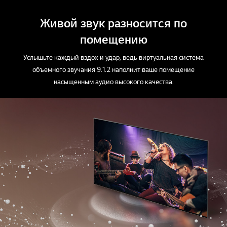
o
o
o
f
f
f
Живой звук разносится по
3
3
3
помещению
Услышьте каждый вздох и удар, ведь виртуальная система
объемного звучания 9.1.2 наполнит ваше помещение
насыщенным аудио высокого качества.