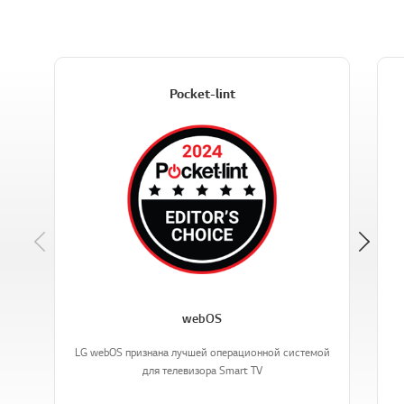
Pocket-lint
Previous
webOS
LG webOS признана лучшей операционной системой
для телевизора Smart TV