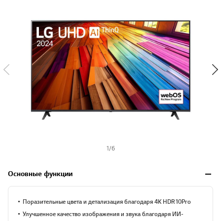
y
-
w
i
s
h
1
/
6
Основные функции
Поразительные цвета и детализация благодаря 4K HDR10 Pro
Улучшенное качество изображения и звука благодаря ИИ-