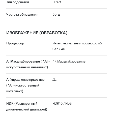
Тип подсветки
Direct
Частота обновления
60Гц
ИЗОБРАЖЕНИЕ (ОБРАБОТКА)
Процессор
Интеллектуальный процессор α5
Gen7 4K
AI Масштабирование ( *AI -
4K Масштабирование
искусственный интеллект)
AI Управление яркостью
Да
(*AI - искусственный
Перей
интеллект)
HDR (Расширенный
HDR10 / HLG
динамический диапазон))