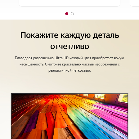
1
2
o
o
f
f
Покажите каждую деталь
2
2
отчетливо
Благодаря разрешению Ultra HD каждый цвет приобретает яркую
насыщенность. Смотрите кристально чистые изображения с
реалистичной четкостью.