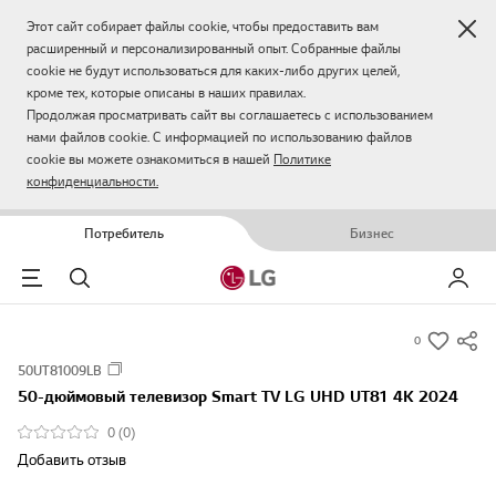
Зак
Этот сайт собирает файлы cookie, чтобы предоставить вам
расширенный и персонализированный опыт. Собранные файлы
cookie не будут использоваться для каких-либо других целей,
кроме тех, которые описаны в наших правилах.
Продолжая просматривать сайт вы соглашаетесь с использованием
нами файлов cookie. С информацией по использованию файлов
cookie вы можете ознакомиться в нашей
Политике
конфиденциальности.
Потребитель
Бизнес
Menu
Поиск
Мой LG
0
s
50UT81009LB
u
50-дюймовый телевизор Smart TV LG UHD UT81 4K 2024
m
m
0 (0)
a
Добавить отзыв
r