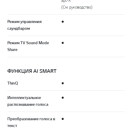
apt-X
(См. руководство)
Режим управления
●
саундбаром
Режим TV Sound Mode
●
Share
ФУНКЦИЯ AI SMART
ThinQ
●
Интеллектуальное
●
распознавание голоса
Преобразование голоса в
●
текст