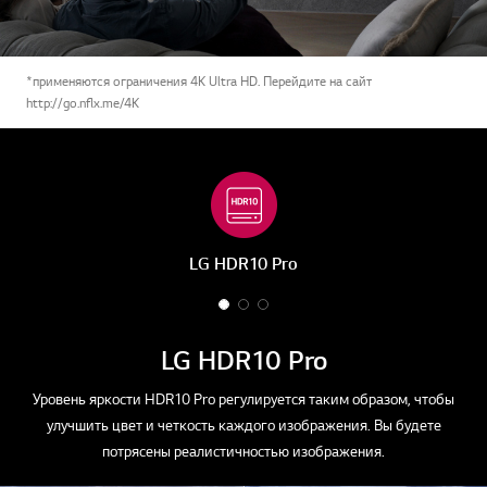
*применяются ограничения 4K Ultra HD. Перейдите на сайт
http://go.nflx.me/4K
LG HDR10 Pro
1
2
3
o
o
o
f
f
f
LG HDR10 Pro
3
3
3
Уровень яркости HDR10 Pro регулируется таким образом, чтобы
улучшить цвет и четкость каждого изображения. Вы будете
потрясены реалистичностью изображения.