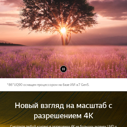
*86"UQ90 оснащен процессором на базе ИИ α7 Gen5.
Новый взгляд на масштаб с
разрешением 4K
Смотрите любой контент в разрешении 4K на больших экранах UHD и