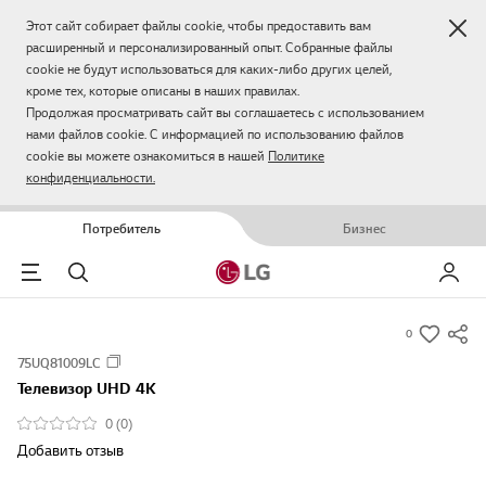
Зак
Этот сайт собирает файлы cookie, чтобы предоставить вам
расширенный и персонализированный опыт. Собранные файлы
cookie не будут использоваться для каких-либо других целей,
кроме тех, которые описаны в наших правилах.
Продолжая просматривать сайт вы соглашаетесь с использованием
нами файлов cookie. С информацией по использованию файлов
cookie вы можете ознакомиться в нашей
Политике
конфиденциальности.
Потребитель
Бизнес
Menu
Поиск
Мой LG
0
s
75UQ81009LC
u
Телевизор UHD 4K
m
m
0 (0)
a
Добавить отзыв
r