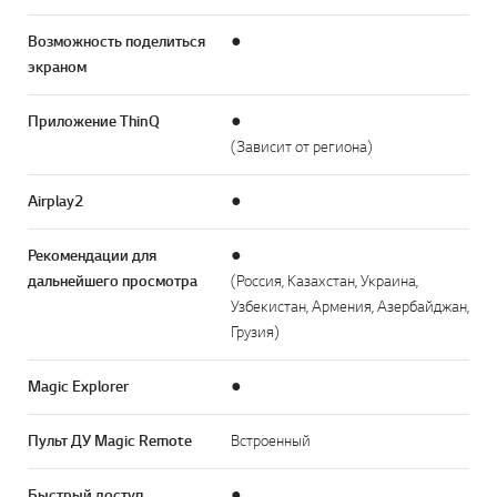
Возможность поделиться
●
экраном
Приложение ThinQ
●
(Зависит от региона)
Airplay2
●
Рекомендации для
●
дальнейшего просмотра
(Россия, Казахстан, Украина,
Узбекистан, Армения, Азербайджан,
Грузия)
Magic Explorer
●
Перей
Пульт ДУ Magic Remote
Встроенный
Быстрый доступ
●