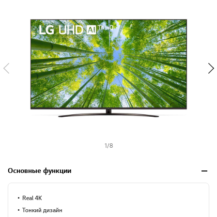
y
-
w
i
s
h
1
/
8
Основные функции
Real 4K
Тонкий дизайн