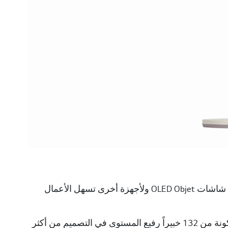
جوائز تقديرية بدءاً من جوائز تصميم المنتج إلى تصميم الخدمة لمجموعة شاشات OLED Objet ولأجهزة أخرى تسهل الأعمال
14 أبريل 2022، دبي، الامارات العربية المتحدة: منحت لجنة التحكيم المكونة من 132 خبيراً رفيع المستوى في التصميم من أكثر