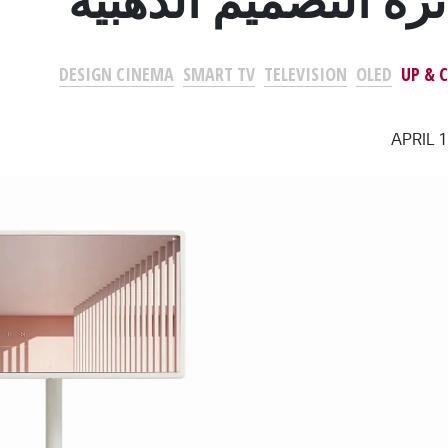
DESIGN CINEMA
SMART TV
TELEVISION
OLED
UP & 
Open sha
APRIL 1