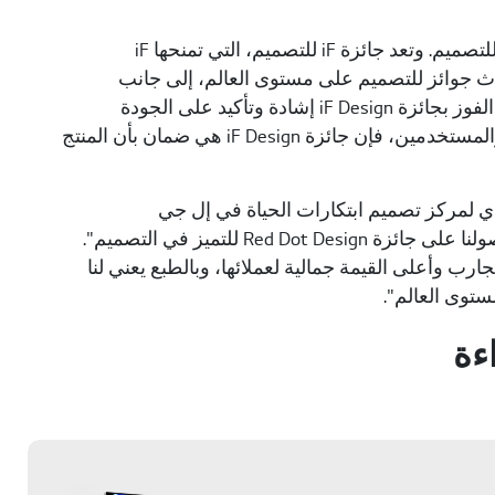
منذ العام 1953، يسعى المصممون والمصنعون للفوز بعلامة iF الشهيرة للتصميم. وتعد جائزة iF للتصميم، التي تمنحها iF
 واحدة من أفضل ثلاث جوائز للتصميم على مستوى العالم، إلى جانب
جائزتي Red Dot Design و IDEA (جائزة التميز الدولية في التصميم). ويعد الفوز بجائزة iF Design إشادة وتأكيد على الجودة
والتصميم المتميزان وخدمة العملاء الاستثنائية، أما بالنسبة للمستهلكين والمستخدمين، فإن جائزة iF Design هي ضمان بأن المنتج
ذي لمركز تصميم ابتكارات الحياة في إل جي
إلكترونيكس: "فخورون جداً بحصولنا على جائزة iF Design Award بعد حصولنا على جائزة Red Dot Design للتميز في التصميم".
 وأعلى القيمة جمالية لعملائها، وبالطبع يعني لنا
ستوى العالم".
ءة