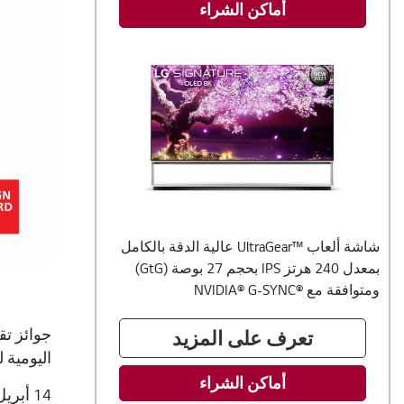
أماكن الشراء
شاشة ألعاب UltraGear™‎ عالية الدقة بالكامل
بمعدل 240 هرتز IPS بحجم 27 بوصة (GtG)
ومتوافقة مع NVIDIA® G-SYNC®‎
تعرف على المزيد
اليومية 
أماكن الشراء