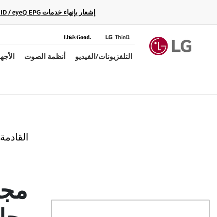
إشعار بإنهاء خدمات Gracenote Music ID / Video ID / eyeQ EPG لأجهزة مشغّل Blu-ray وأنظمة المسرح المنزلي Blu-ray، حيث لن تكون متاحة بعد الآن.
التلفزيونات/الفيديو
أنظمة الصوت
الأجه
القادمة
بجا