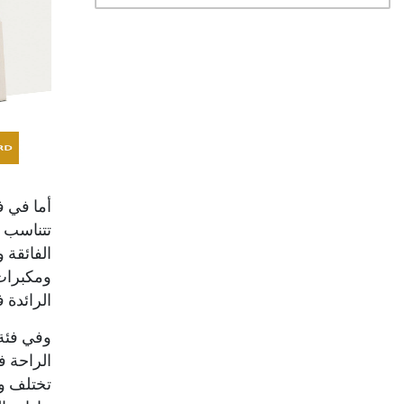
الرائدة ف
تختلف و