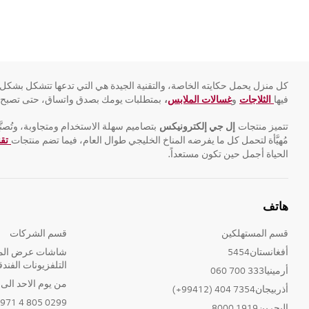
كل منزل يحمل حكايته الخاصة، والتقنية الجيدة هي التي تدعها تتشكل بشكل
فيها
الثلاجات
و
غسالات الملابس
،
بمتطلبات يومك بصدق واتساق، حتى تصبح جزء
تتميز منتجات
إل جي إلكترونيكس
بتصاميم سهلة الاستخدام ومتجاوبة، وتُصنَ
مُهيَّأة لتحمل كل ما يفرضه المناخ الخليجي طوال العام، فيما تضم منتجات
تق
الحياة أجمل حين تكون مستعداً.
هاتف
قسم المستهلكين
قسم الشركات
أفغانستان5454
شاشات عرض المع
التلفزيونات الفندق
أرمينيا333 700 060
من يوم الاحد الى الخ
أذربيجان7354 404 (99412+)
0299 805 4 971+
البحرين1919 8000