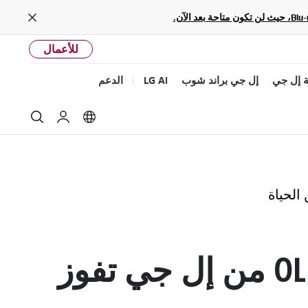
Close
للأعمال
 إل جي
إل جي براند شوب
LG AI
الدعم
بحث
Language options
حساب إل جى
 الحياة
مجموعة شاشات OLED OBJET من إل جي تفوز