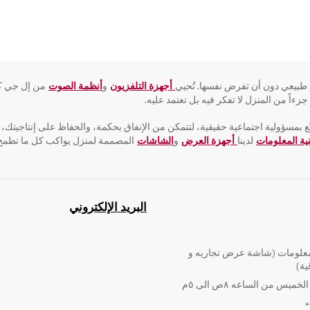
 طبيعي دون أن تفرض نفسها. تُحيي
أجهزة التلفزيون
و
أنظمة الصوت
من إل جي كل
اً من المنزل لا تفكر فيه بل تعتمد عليه.
ّع بمسؤولية اجتماعية حقيقية، لتتمكن من الإنفاق بحكمة، والحفاظ على إنتاجيتك، 
نية المعلومات
لدينا
أجهزة العرض
و
الشاشات
المصممة لمنزل يواكب كل ما تطمح إل
البريد الإلكتروني
لومات (شاشة عرض تجاريه و
ية)
ميس من الساعه ٨ص الى ٥م