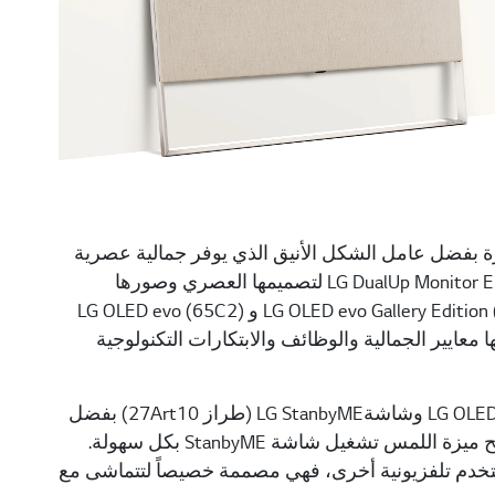
ت المنتجات، تم منح منقي الهواء LG PuriCare AeroTower جائزة بفضل عامل الشكل الأنيق الذي يوفر جمالية عصرية
تتناسب بشكلٍ جيد مع أي نوع من الديكورات، وقد تم تكريم شاشات LG DualUp Monitor Ergo لتصميمها العصري وصورها
الفائقة والراحة التي تقدمها. بالإضافة إلى ذلك، تم تكريم شاشتي LG OLED evo Gallery Edition (77G2) و LG OLED evo (65C2)
" بفضل تحقيقها معايير الجمالية والوظائف والابتكارات التكنولوجية
وفي فئة "تجربة المستخدم"، تم تكريم كل من شاشة LG OLED Objet Collection وشاشةLG StanbyME (طراز 27Art10) بفضل
الراحة في المشاهدة التي توفرهما الشاشتان وسهول الاستخدام، كما تتيح ميزة اللمس تشغيل شاشة StanbyME بكل سهولة.
تخدم تلفزيونية أخرى، فهي مصممة خصيصاً لتتماشى مع