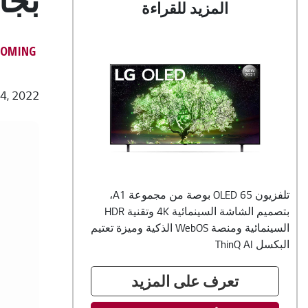
المزيد للقراءة
COMING
re list
4, 2022
تلفزيون OLED 65 بوصة من مجموعة A1،
بتصميم الشاشة السينمائية 4K وتقنية HDR
السينمائية ومنصة WebOS الذكية وميزة تعتيم
البكسل ThinQ AI
تعرف على المزيد