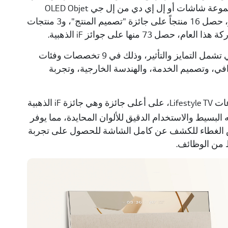
من 20 دولة شركة إل جي 20 جائزة تقدير، من بينها جائزة iF الذهبية لمجموعة شاشات أو إل إي دي من إل جي OLED Objet
Collection (طراز65Art90). ومن بين منتجات إل جي الحائزة على جوائز، حصل 16 منتجاً على جائزة "تصميم المنتج"، و3 منتجات
هذا وتقيّم الجائزة المنتجات بشكلٍ شامل بناءً على معاييرها الخاصة والتي تشمل التمايز والتأثير، وذلك في 9 تخصصات وفئات
ترافي، وتصميم الخدمة، والهندسة الخارجية، وتجربة
Objet Collection، إحدى مجموعات Lifestyle TV، على أعلى جائزة وهي جائزة iF الذهبية
لبسيط والاستخدام الدقيق للألوان المحايدة، مما يوفر
ض الغطاء للكشف عن كامل الشاشة للحصول على تجربة
 من الوظائف.