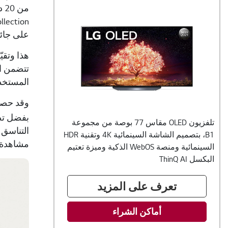
على جائزة "واجهة
تتضمن ال
المستخد
وقد حص
بفضل تصم
تلفزيون OLED مقاس 77 بوصة من مجموعة
التناسق
B1، بتصميم الشاشة السينمائية 4K وتقنية HDR
مشاهدة 
السينمائية ومنصة WebOS الذكية وميزة تعتيم
البكسل ThinQ AI
تعرف على المزيد
أماكن الشراء