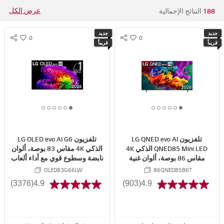
عرض الكل
188
النتائج الإجمالية
جديد
جديد
0
0
S
S
w
w
قريباً
قريباً
N
N
i
i
S
S
s
s
S
S
h
h
H
H
A
A
R
R
6
5
4
3
2
1
6
5
4
3
2
1
E
E
o
o
o
o
o
o
o
o
o
o
o
o
f
f
f
f
f
f
f
f
f
f
f
f
تلفزيون LG QNED evo AI
تلفزيون LG OLED evo AI G6
6
6
6
6
6
6
6
6
6
6
6
6
QNED85 Mini LED الذكي 4K
الذكي 4K مقاس 83 بوصة، ألوان
مقاس 86 بوصة، ألوان غنية
نابضة وسطوع قوي مع أداء ألعاب
وتجربة مشاهدة غامرة
سلس 2026
OLED83G66LW
86QNED85B6T
(3376)
4.9
(903)
4.9