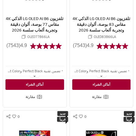
6
5
4
3
2
1
6
5
4
3
2
1
E
E
o
o
o
o
o
o
o
o
o
o
o
o
f
f
f
f
f
f
f
f
f
f
f
f
تلفزيون LG OLED AI B6 الذكي 4K
تلفزيون LG OLED AI B6 الذكي 4K
6
6
6
6
6
6
6
6
6
6
6
6
مقاس 83 بوصة، ألوان دقيقة
مقاس 77 بوصة، ألوان دقيقة
وتجربة ألعاب سلسة 2026
وتجربة ألعاب سلسة 2026
OLED77B66LA
OLED83B66LA
(7543)
4.9
(7543)
4.9
تضمن تقنية Perfect Black وPerfect Color تباينًا أعمق ولونًا حيويًا ودقيقًا في أي ضوء.
تضمن تقنية Perfect Black وPerfect Color تباينًا أعمق ولونًا حيويًا ودقيقًا في أي ضوء.
ما يصل إلى 144Hz بدقة 4K مع توافق G-SYNC وFreeSync Premium للاستمتاع بتجربة لعب أكثر سلاسة ومليئة بالانتصارات
ما يصل إلى 144Hz بدقة 4K مع توافق G-SYNC وFreeSync Premium للاستمتاع بتجربة لعب أكثر سلاسة ومليئة بالانتصارات
أماكن الشراء
أماكن الشراء
أنظمة webOS الحائزة على جوائز توفر تجارب ذكاء اصطناعي متقدمة - مدعومة من Google Gemini وMicrosoft Copilot
أنظمة webOS الحائزة على جوائز توفر تجارب ذكاء اصطناعي متقدمة - مدعومة من Google Gemini وMicrosoft Copilot
مقارنة
مقارنة
جديد
جديد
0
0
S
S
w
w
قريباً
قريباً
N
N
i
i
S
S
s
s