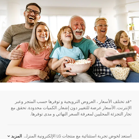
*قد تختلف الأسعار ، العروض الترويجية و توفرها حسب المتجر وعبر
الإنترنت. الأسعار عرضة للتغيير دون إشعار. الكميات محدودة. تحقق مع
تجار التجزئة المحليين لمعرفة السعر النهائي و مدى توفرها.
استعد لخوض تجربة استثنائية مع منتجات LG الإلكترونية المنزلية الرائدة التي تفوق توقعاتك فيما يتعلق بأنظمة الترفيه المنزلي. سواء كنت ترغب في مشاهدة أفلامك المفضلة على أفضل التلفزيونات الذكية، أو الاستمتاع بالألعاب والفيديو، فإن LG ستوفر لك كل ما تحتاج إليه لخلق تجربة ترفيهية رائعة. اكتشف الآن مجموعة واسعة من تلفزيونات LG التي تتضمن تلفزيونات ذكية وتلفزيونات OLED، بالإضافة إلى أجهزة العرض المنزلية التي تتناسب مع جميع احتياجاتك. ستجد لدينا كل ما تحلم به لتعزيز تجربة المشاهدة والاستمتاع بأعلى جودة صوت وصورة. استكشف الآن واستمتع بأفضل ما تقدمه LG في عالم الترفيه المنزلي.
المزيد