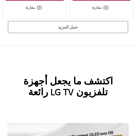
يتميز تصميم التدفق الخطي بلمسة نهائية نقية ومتينة مُصممة لإكمال مساحتك
وضوح معزز وتباين استثنائي مع تقنية Mini LED
مقارنة
مقارنة
حمل المزيد
اكتشف ما يجعل أجهزة
تلفزيون LG TV رائعة