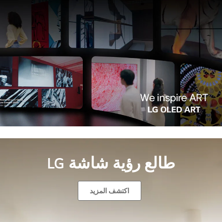
طالع رؤية شاشة LG
اكتشف المزيد