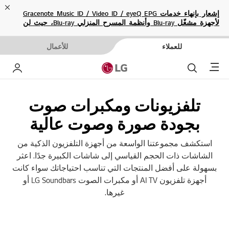
ose
إشعار بإنهاء خدمات Gracenote Music ID / Video ID / eyeQ EPG
لأجهزة مشغّل Blu-ray وأنظمة المسرح المنزلي Blu-ray، حيث لن
تكون متاحة بعد الآن.
للعملاء
للأعمال
Menu
بحث
حسا
تلفزيونات ومكبرات صوت
بجودة صورة وصوت عالية
استكشف مجموعتنا الواسعة من أجهزة التلفزيون الذكية من
الشاشات ذات الحجم القياسي إلى شاشات الكبيرة جدًا. اعثر
بسهولة على أفضل المنتجات التي تناسب احتياجاتك سواء كانت
أجهزة تلفزيون AI TV أو مكبرات الصوت LG Soundbars أو
غيرها.