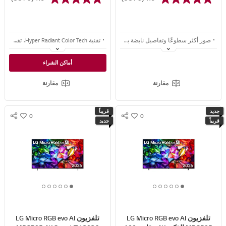
صور أكثر سطوعًا وتفاصيل نابضة بالحياة مع Brightness Booster مدعوم بمعالج alpha 11 AI Processor Gen3
تقنية Hyper Radiant Color Tech، تقنية OLED من الجيل التالي لمستوى جديد من جودة الصورة
تضمن تقنية Perfect Black وPerfect Color تباينًا أعمق ولونًا حيويًا ودقيقًا في أي ضوء
ذروة سطوع أعلى بمقدار 3.9 ضعف مع معالج alpha 11 AI Processor Gen3، للحصول على تفاصيل وعلامات واضحة
أماكن الشراء
ما يصل إلى 120Hz بدقة 4K مع توافق G-SYNC وFreeSync Premium للاستمتاع بتجربة لعب خالية من التقطيع ومليئة بالانتصارات
تضمن تقنية Perfect Black وPerfect Color مع Reflection Free Premium تباينًا أعمق ولونًا حيويًا ودقيقًا في أي ضوء
مقارنة
مقارنة
جديد
قريباً
0
0
S
S
w
w
قريباً
جديد
N
N
i
i
S
S
s
s
S
S
h
h
H
H
A
A
R
R
6
5
4
3
2
1
6
5
4
3
2
1
E
E
o
o
o
o
o
o
o
o
o
o
o
o
f
f
f
f
f
f
f
f
f
f
f
f
تلفزيون LG Micro RGB evo AI
تلفزيون LG Micro RGB evo AI
6
6
6
6
6
6
6
6
6
6
6
6