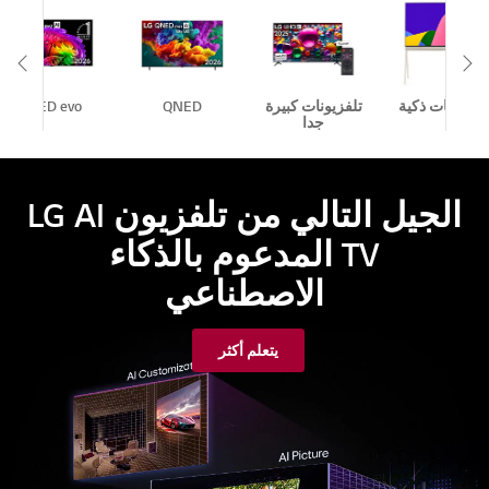
eft
Scroll Right
لفزيونات ذكية
تلفزيونات كبيرة
QNED
OLED evo
جدا
الجيل التالي من تلفزيون LG AI
TV المدعوم بالذكاء
الاصطناعي
يتعلم أكثر