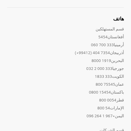
هاتف
قسم المستهلكين
أفغانستان5454
أرمينيا333 700 060
أذربيجان7354 404 (99412+)
البحرين1919 8000
جورجيا333 000 2 032
الكويت333 1833
عمان75545 800
باكستان15454 0800
قطر0054 800
الإمارات54 800
اليمن+967 1 264 096
قسم الشركات