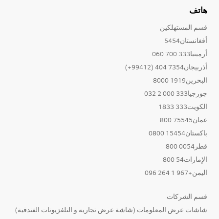
هاتف
قسم المستهلكين
أفغانستان5454
أرمينيا333 700 060
أذربيجان7354 404 (99412+)
البحرين1919 8000
جورجيا333 000 2 032
الكويت333 1833
عمان75545 800
باكستان15454 0800
قطر0054 800
الإمارات54 800
اليمن+967 1 264 096
قسم الشركات
شاشات عرض المعلومات (شاشة عرض تجاريه و التلفزيونات الفندقية)