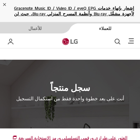
ose
إشعار بإنهاء خدمات Gracenote Music ID / Video ID / eyeQ EPG
لأجهزة مشغّل Blu-ray وأنظمة المسرح المنزلي Blu-ray، حيث لن
تكون متاحة بعد الآن.
للعملاء
للأعمال
Menu
بحث
حساب إ
سجل منتجاً
أنت على بعد خطوة واحدة فقط من استكمال التسجيل
العثور على طرازي ورقمي التسلسلي ورمز الاستجابة السريعة