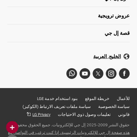
عروض ترويجية
قصة إل جي
الخليج, العربية
للأعمال
خريطة الموقع
بنود استخدام خدمة LGE
سياسة الخصوصية
سياسة ملفات تعريف الارتباط (الكوكيز)
قانوني
تعليمات وصول ذوي الاحتياجات
LG Privacy
حقوق النشر 2009-2025 إل جي للإلكترونيات. جميع الحقوق محفوظة
هذه صفحة إل جي للإلكترونيات الرئيسية، إذا كنت ترغب في التواصل مع