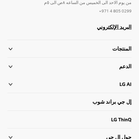
من يوم الاحد الى الخميس من الساعه ٨ص الى ٥م
0299 805 4 971+
البريد الإلكتروني
المنتجات
الدعم
LG AI
إل جي براند شوب
LG ThinQ
حول إل جي