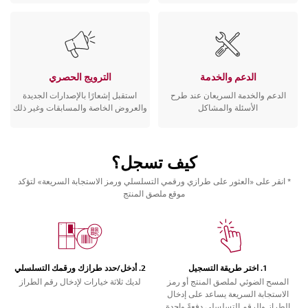
الدعم والخدمة
الترويج الحصري
الدعم والخدمة السريعان عند طرح
استقبل إشعارًا بالإصدارات الجديدة
الأسئلة والمشاكل
والعروض الخاصة والمسابقات وغير ذلك
كيف تسجل؟
* انقر على «العثور على طرازي ورقمي التسلسلي ورمز الاستجابة السريعة» لتؤكد
موقع ملصق المنتج
1. اختر طريقة التسجيل
2. أدخل/حدد طرازك ورقمك التسلسلي
المسح الضوئي لملصق المنتج أو رمز
لديك ثلاثة خيارات لإدخال رقم الطراز
الاستجابة السريعة يساعد على إدخال
الطراز والرقم التسلسلي دفعةً واحدة