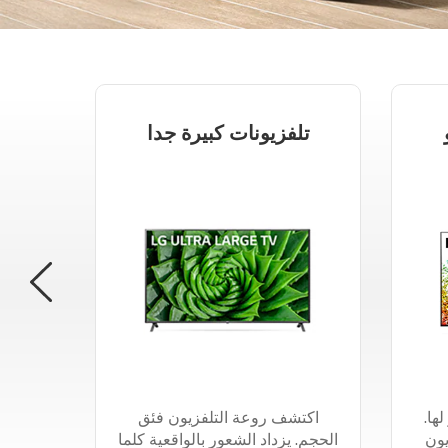
تلفزيونات كبيرة جدا
تل
Next
ها.
اكتشف روعة التلفزيون فئق
ارتق ب
يون
الحجم. يزداد الشعور بالواقعية كلما