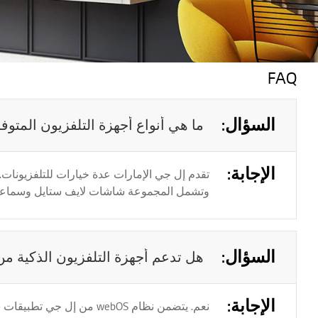
FAQ
السؤال:
ما هي أنواع أجهزة التلفزيون المتوف
الإجابة:
وتشمل المجموعة شاشات لايف ستايل وسماعات
السؤال:
هل تدعم أجهزة التلفزيون الذكية م
الإجابة:
نعم. يتضمن نظام webOS من إل جي تطبيقات شائعة مثل Netflix وYouTube على الموديلات المدعومة. وقد يختلف توفر التطبيقات حسب البلد وموديل التلفزيون.