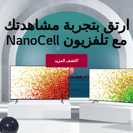
ارتق بتجربة مشاهدتك
مع تلفزيون NanoCell
اكتشف المزيد