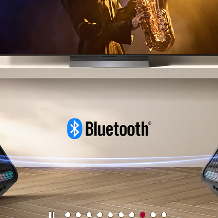
S
LG TV الذكية
اكتشف المزيد
إيقاف
M
M
M
M
M
M
M
M
M
M