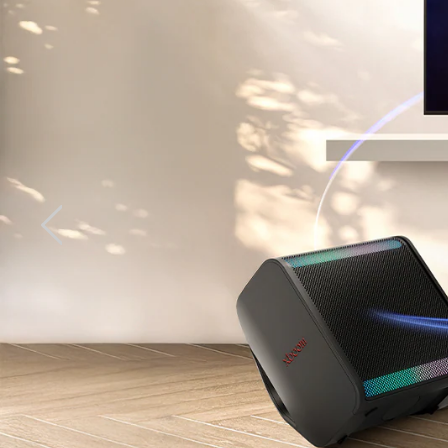
webO، تجربة تلفزيون
Next