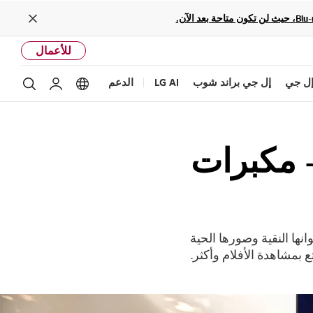
Close
للأعمال
ل جي
إل جي براند شوب
LG AI
الدعم
بحث
Language options
حساب إل ج
العرض - مكبرات
شكيلة التلفزيونات الذكية من LG التي تتميز بألوانها النقية وصورها الحية
بمشاهدة الأفلام وأكثر.