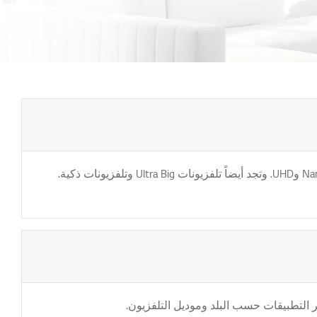
تقدم إل جي الإمارات عدة خيارات للتلفزيونات. يمكنك الاختيار بين OLED evo وOLED. كما تتوفر موديلات QNED وNanoCell وUHD. وتجد أيضاً تلفزيونات Ultra Big وتلفزيونات ذكية.