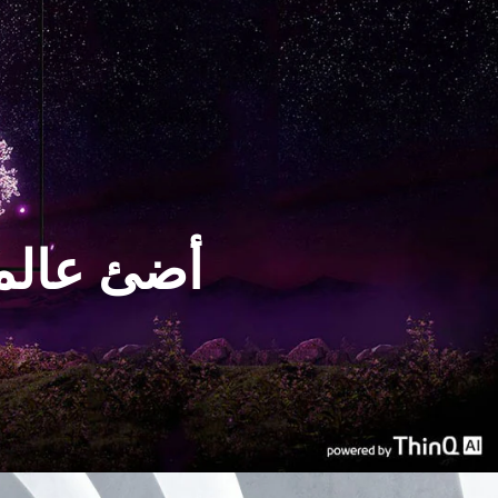
أضئ عالمك