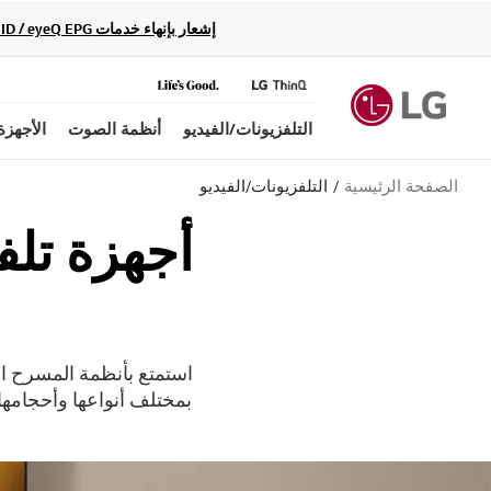
إشعار بإنهاء خدمات Gracenote Music ID / Video ID / eyeQ EPG لأجهزة مشغّل Blu-ray وأنظمة المسرح المنزلي Blu-ray، حيث لن تكون متاحة بعد الآن.
التلفزيونات/الفيديو
أنظمة الصوت
الأجهزة
الصفحة الرئيسية
التلفزيونات/الفيديو
بمختلف أنواعها وأحجامها