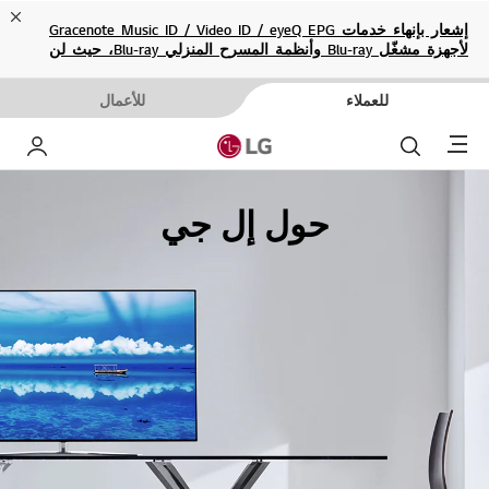
ose
إشعار بإنهاء خدمات Gracenote Music ID / Video ID / eyeQ EPG
لأجهزة مشغّل Blu-ray وأنظمة المسرح المنزلي Blu-ray، حيث لن
تكون متاحة بعد الآن.
للعملاء
للأعمال
Menu
بحث
حسا
حول إل جي