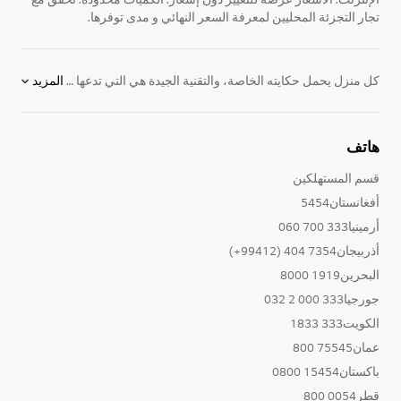
تجار التجزئة المحليين لمعرفة السعر النهائي و مدى توفرها.
كل منزل يحمل حكايته الخاصة، والتقنية الجيدة هي التي تدعها تتشكل بشكل طبيعي دون أن تفرض نفسها. تُحيي
المزيد
هاتف
قسم المستهلكين
أفغانستان5454
أرمينيا333 700 060
أذربيجان7354 404 (99412+)
البحرين1919 8000
جورجيا333 000 2 032
الكويت333 1833
عمان75545 800
باكستان15454 0800
قطر0054 800