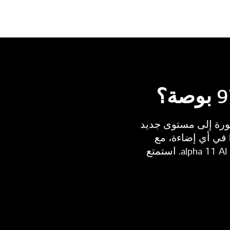
 الصورة إلى مستوى جديد
تمامًا. إنها توفر مرئيات أكثر سطوعًا، وخاصية Perfect Black، وPerfect Color في أي إضاءة، مع
الحفاظ على صور مذهلة بدقة 4K باستخدام أفضل معالجات alpha 11 AI Processor Gen3. استمتع