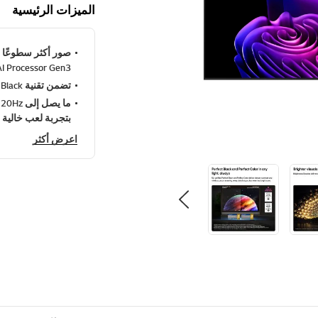
الميزات الرئيسية
AI Processor Gen3
تضمن تقنية Perfect Black وPerfect Color تباينًا أعمق ولونًا حيويًا ودقيقًا في أي ضوء
بتجربة لعب خالية م
اعرض أكثر