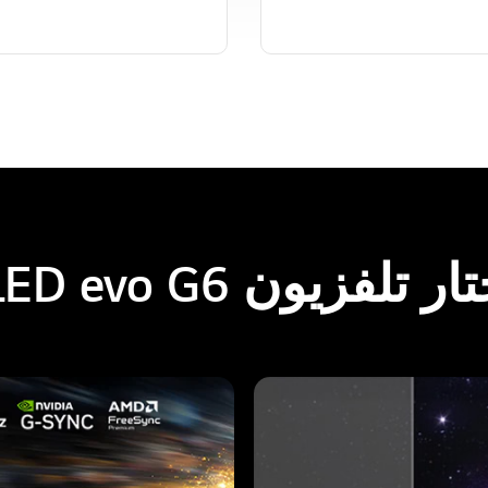
لفزيون LG OLED evo G6؟