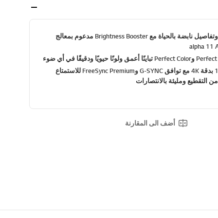
صور أكثر سطوعًا وتفاصيل نابضة بالحياة مع Brightness Booster مدعوم بمعالج
alpha 11 
ما يصل إلى 120Hz بدقة 4K مع توافق G-SYNC وFreeSync Premium للاستمتاع
ن التقطيع ومليئة بالانتصارات
أضف الى المقارنة