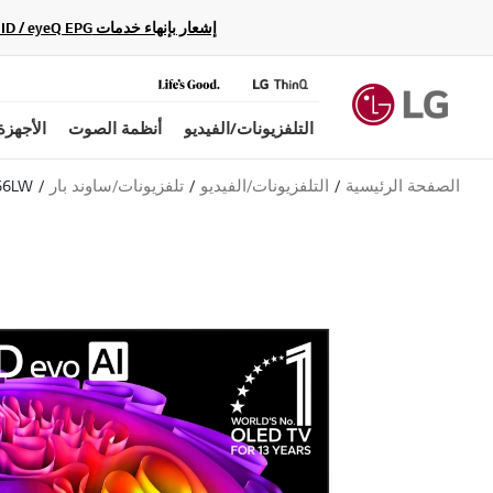
إشعار بإنهاء خدمات Gracenote Music ID / Video ID / eyeQ EPG لأجهزة مشغّل Blu-ray وأنظمة المسرح المنزلي Blu-ray، حيث لن تكون متاحة بعد الآن.
التلفزيونات/الفيديو
أنظمة الصوت
الأجهزة
الصفحة الرئيسية
التلفزيونات/الفيديو
تلفزيونات/ساوند بار
66LW
م
ت
و