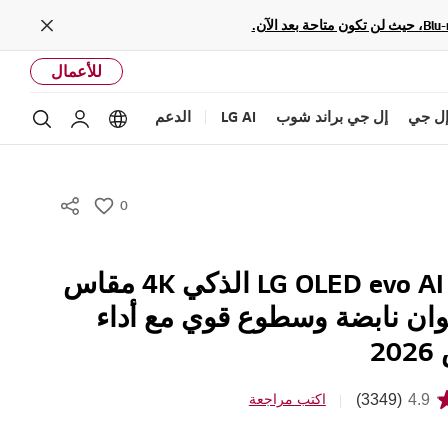
Close
للأعمال
ل جي
إل جي براند شوب
LG AI
الدعم
بحث
Language options
حساب إل ج
0
w
i
s
تلفزيون LG OLED evo AI G6 الذكي 4K مقاس
h
ألوان نابضة وسطوع قوي مع أداء
2
(3349)
4.9
اكتب مراجعة