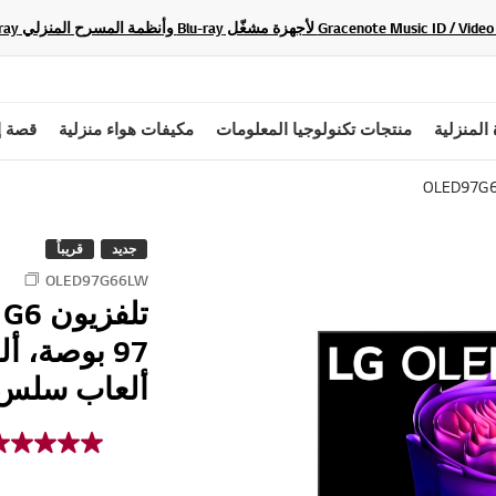
 المنزلية
منتجات تكنولوجيا المعلومات
مكيفات هواء منزلية
قصة إ
OLED97G
جديد
قريباً
OLED97G66LW
97 بوصة، 
ألعاب سلس 026