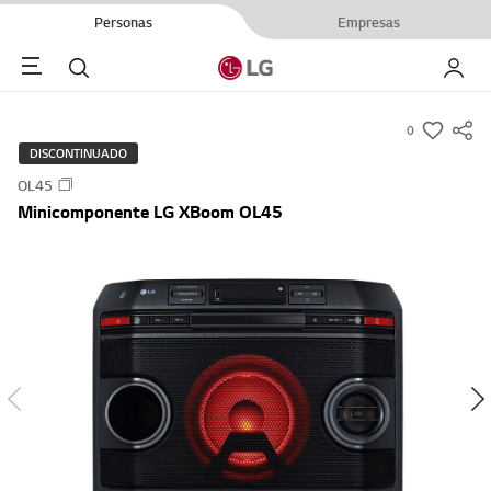
Personas
Empresas
Menu
Buscar
My LG
0
s
DISCONTINUADO
u
OL45
m
Minicomponente LG XBoom OL45
m
a
r
y
-
w
i
s
h