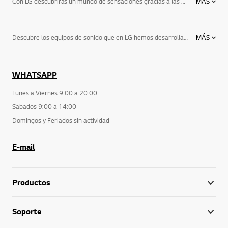
Con LG descubrirás un mundo de sensaciones gracias a las más avanzadas tecnologías aplicadas a la imagen y el sonido. Haciendo uso de un home cinema Blu ray LG disfrutarás de un sonido envolvente que te hará vivir una experiencia única. En LG Electronics trabajamos para ofrecerte experiencias para tu vida.Descubre los últimos televisores y servicios que te ofrecemos en LG, junto con los accesorios de TV y equipos de música para cubrir todas las necesidades de tu casa.
MÁS
Descubre los equipos de sonido que en LG hemos desarrollado para que tu música alcance los niveles sensoriales más altos. Nuestros equipos de audio reproducirán tus discos y películas en Hi-Fi y con sonido envolvente 5.1 o más. Puedes optar por una gran variedad de equipos de sonido de la más alta calidad. Descubre desde barras de sonido para tu televisor LG o todo tipo de altavoces portátiles con bluetooth con la mejor calidad y diseño, hasta equipos de sonido de la más alta potencia. Descubre aquí todos los equipos de sonido que te ofrecemos y no te quedes sin probarlos.
MÁS
WHATSAPP
Lunes a Viernes 9:00 a 20:00
Sabados 9:00 a 14:00
Domingos y Feriados sin actividad
E-mail
Productos
Soporte