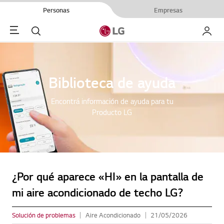
Personas
Empresas
Menu
Buscar
My LG
Biblioteca de ayuda
Encontrá información de ayuda para tu
Producto LG
¿Por qué aparece «HI» en la pantalla de
mi aire acondicionado de techo LG?
Solución de problemas
Aire Acondicionado
21/05/2026