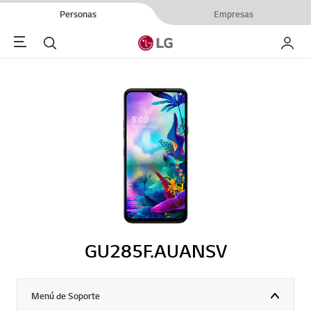
Personas
Empresas
Menu
Buscar
My LG
GU285F.AUANSV
Menú de Soporte