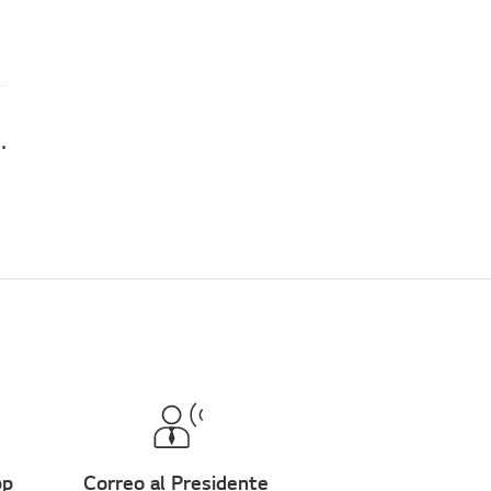
con el aire acondicionado?
pp
Correo al Presidente