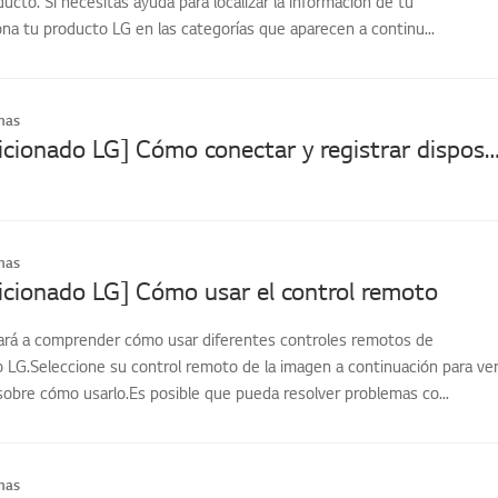
cto. Si necesitas ayuda para localizar la información de tu
na tu producto LG en las categorías que aparecen a continu...
mas
[Aire acondicionado LG] Cómo conectar y registrar dispositivos en la aplica
mas
icionado LG] Cómo usar el control remoto
dará a comprender cómo usar diferentes controles remotos de
o LG.Seleccione su control remoto de la imagen a continuación para ve
sobre cómo usarlo.Es posible que pueda resolver problemas co...
mas