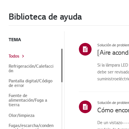
Biblioteca de ayuda
TEMA
Solución de proble
[Aire acond
Todos
Si la lámpara LED
Refrigeración/Calefacci
ón
debe ser revisada
suministroeléctri
Pantalla digital/Código
de error
Fuente de
alimentación/Fuga a
Solución de proble
tierra
Cómo encont
Olor/limpieza
De un vistazo----
Fugas/escarcha/conden