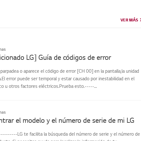
VER MÁS
VER MÁS
mas
icionado LG] Guía de códigos de error
 parpadea o aparece el código de error [CH 00] en la pantalla,la unidad
.El error puede ser temporal y estar causado por inestabilidad en el
co u otros factores eléctricos.Prueba esto.-----...
mas
rar el modelo y el número de serie de mi LG
---------LG te facilita la búsqueda del número de serie y el número de