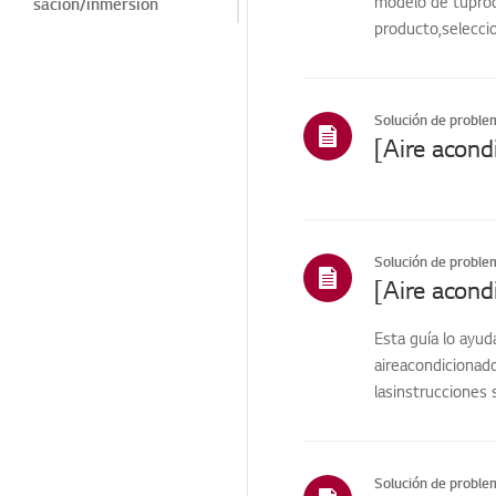
modelo de tuprodu
sación/inmersión
producto,seleccio
Ruido/Vibración
Cosmético/Apariencia
Solución de proble
Mando a
distancia/Botones
Función/Operación
Función
inteligente/Diagnóstico
inteligente
Solución de proble
[Aire acond
Instalación/Conexión
Funciones de
Esta guía lo ayu
ThinQ/Smart
aireacondicionad
lasinstrucciones 
Ventas / Promoción /
Instalación /
Especificación
Inspección previa / SVC
Solución de proble
proactivo