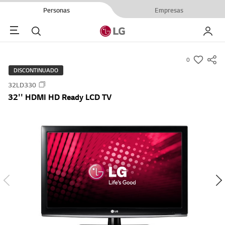
Personas
Empresas
Menu
Buscar
My LG
0
s
DISCONTINUADO
u
32LD330
m
32'' HDMI HD Ready LCD TV
m
a
r
y
-
w
i
s
h