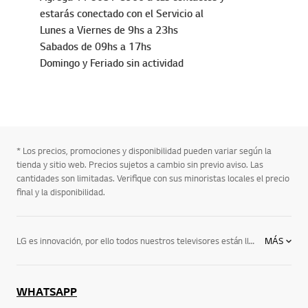
estarás conectado con el Servicio al
Lunes a Viernes de 9hs a 23hs
Sabados de 09hs a 17hs
Domingo y Feriado sin actividad
* Los precios, promociones y disponibilidad pueden variar según la
tienda y sitio web. Precios sujetos a cambio sin previo aviso. Las
cantidades son limitadas. Verifique con sus minoristas locales el precio
final y la disponibilidad.
LG es innovación, por ello todos nuestros televisores están llenos de avances tecnológicos. Los de LG son los únicos que se pueden ver desde cualquier perspectiva, y junto a los avanzados y cómodos lentes 3D, tu momento televisivo será una experiencia cada día.En LG sabemos que cada cliente tiene sus necesidades, por ese motivo diseñamos televisores con diferentes diseños tamaños, tecnologías y precios, para que el televisor que elijas sea el que necesita, y sobre todo el que te haga disfrutar de los momentos de ocio en tu casa: Conoce TV Oled, nanocell Tv, TV UHD 4K, TV full HD y más
MÁS
WHATSAPP