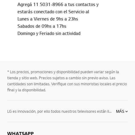
Agregá 11 5031-8966 a tus contactos y
estarás conectado con el Servicio al
Lunes a Viernes de 9hs a 23hs
Sabados de 09hs a 17hs
Domingo y Feriado sin actividad
* Los precios, promociones y disponibilidad pueden variar según la
tienda y sitio web. Precios sujetos a cambio sin previo aviso. Las
cantidades son limitadas. Verifique con sus minoristas locales el precio
final y la disponibilidad.
LG es innovación, por ello todos nuestros televisores están llenos de avances tecnológicos. Los de LG son los únicos que se pueden ver desde cualquier perspectiva, y junto a los avanzados y cómodos lentes 3D, tu momento televisivo será una experiencia cada día.En LG sabemos que cada cliente tiene sus necesidades, por ese motivo diseñamos televisores con diferentes diseños tamaños, tecnologías y precios, para que el televisor que elijas sea el que necesita, y sobre todo el que te haga disfrutar de los momentos de ocio en tu casa: Conoce TV Oled, nanocell Tv, TV UHD 4K, TV full HD y más
MÁS
WHATSAPP