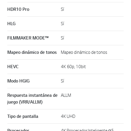
HDR10 Pro
Sí
HLG
Sí
FILMMAKER MODE™
Sí
Mapeo dinámico de tonos
Mapeo dinámico de tonos
HEVC
4K 60p, 10bit
Modo HGIG
Sí
Respuesta instantánea de
ALLM
juego (VRR/ALLM)
Tipo de pantalla
4K UHD
Procesador
4K Procesador Inteligente α5