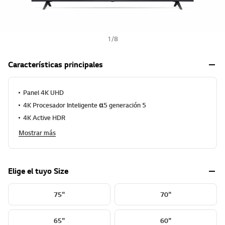
1
/
8
Características principales
Panel 4K UHD
4K Procesador Inteligente α5 generación 5
4K Active HDR
Mostrar más
Elige el tuyo Size
75"
70"
65"
60"