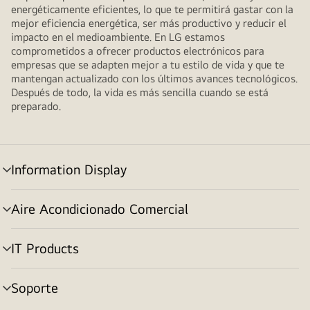
energéticamente eficientes, lo que te permitirá gastar con la
mejor eficiencia energética, ser más productivo y reducir el
impacto en el medioambiente. En LG estamos
comprometidos a ofrecer productos electrónicos para
empresas que se adapten mejor a tu estilo de vida y que te
mantengan actualizado con los últimos avances tecnológicos.
Después de todo, la vida es más sencilla cuando se está
preparado.
Information Display
Alternar
menú
Aire Acondicionado Comercial
Alternar
menú
IT Products
Alternar
menú
Soporte
Alternar
menú