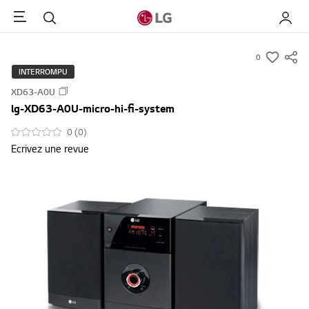
Menu
Rechercher
My LG
0
s
INTERROMPU
u
XD63-A0U
m
lg-XD63-A0U-micro-hi-fi-system
m
a
0 (0)
Ecrivez une revue
r
y
-
w
i
s
h