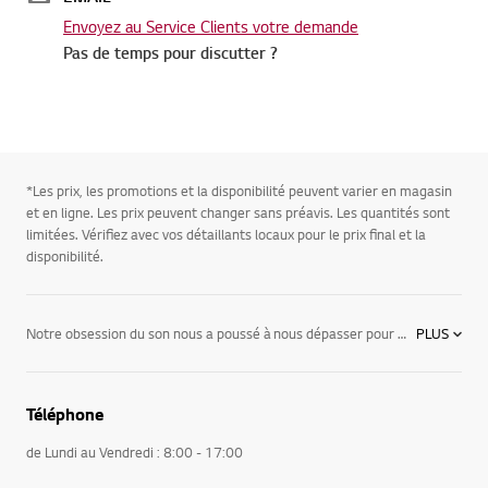
Envoyez au Service Clients votre demande
Pas de temps pour discutter ?
*Les prix, les promotions et la disponibilité peuvent varier en magasin
et en ligne. Les prix peuvent changer sans préavis. Les quantités sont
limitées. Vérifiez avec vos détaillants locaux pour le prix final et la
disponibilité.
Notre obsession du son nous a poussé à nous dépasser pour satisfaire les auditeurs plus passionnés. Plongez au cœur de la musique et bénéficiez d'une qualité audio exceptionnelle en hi-fi pour une expérience sonore intense. Il existe sûrement produit audio LG qui vous convient : Boombox pour écouter votre musique où que vous soyez, à partir de différentes sources (Radio FM-AM / CD / DVD / Cassette). Il est équipé d'un port USB et permet la lecture des formats MP3 / WMA. Le pilote audio (audio driver) est fourni. Station d'accueil à 1 ou 2 docks iPod / iPhone / iPad pour l'écoute de vos sélections musicales : Micro-chaînes CD, DVD ou Blu-ray avec ou sans dock iPod / iPhone. Laissez-vous transporter au cœur d'une salle de concert pour vivre une expérience audio inédite avec des micro-chaînes qui allient performance sonore et design. Micro-chaînes DVD LG compatibles iPod / iPhone : les systèmes home cinéma disposent d'une station d'accueil ou d’une connectique pour iPod / iPhone audio et vidéo. Ainsi, vous pouvez profiter de vos morceaux et clips préférés grâce aux haut-parleurs et recharger simultanément la batterie de votre baladeur. Hi-fi LG, fermez les yeux et découvrez la différence! Explorez tous les produits audio LG. Quel que soit votre sensibilité musicale et l'endroit où vous souhaitez écouter vos musiques favorites, nous vous proposons une solution hi-fi LG adaptée. Et si vous recherchez l'alliance de la performance et du design, explorez notre gamme de Micro-chaînes hi-fi CD au son puissant et clair.
PLUS
Téléphone
de Lundi au Vendredi : 8:00 - 17:00