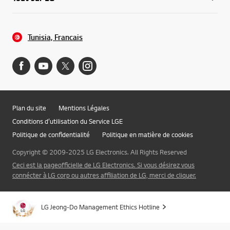
Tunisia, Francais
Plan du site
Mentions Légales
Conditions d’utilisation du Service LGE
Politique de confidentialité
Politique en matière de cookies
Copyright © 2009-2025 LG Electronics. All Rights Reserved
Ceci est la pageofficielle de LG Electronics. Si vous désirez vous
connécter à LG corp ou autres affiliation de LG, merci de cliquer.
LG Jeong-Do Management Ethics Hotline
aller