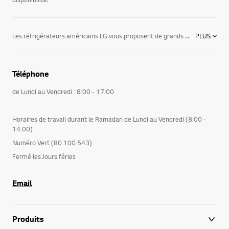
Les réfrigérateurs américains LG vous proposent de grands espaces de rangement de 505 à 617 litres ! Equipés du meilleur de la technologie LG (froid ventilé total, fabrique de glace maxi-space, éclairage LED…) les réfrigérateurs américains répondent à toutes vos envies. La partie gauche est consacrée à la congélation. Vous y trouverez également une fabrique de glace automatique et un distributeur d’eau fraîche filtrée. La partie droite est quant à elle destinée à la conservation des aliments réfrigérés. Tout a été pensé pour vous permettre de conserver au mieux vos denrées parfois fragiles (bac à légumes Magic Crisper, tiroir Ultra-Fresh…). Aussi sophistiqués que fonctionnels, les réfrigérateurs américain apporteront un style nouveau a votre cuisine et vous offriront des caractéristiques qui vous permettront de gagner en espace et en énergie et ainsi vous aider à mieux conserver la nourriture.
PLUS
Téléphone
de Lundi au Vendredi : 8:00 - 17:00
Horaires de travail durant le Ramadan de Lundi au Vendredi (8:00 -
14:00)
Numéro Vert (80 100 543)
Fermé les Jours féries
Email
Produits