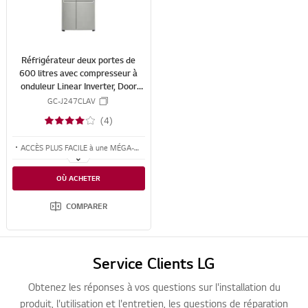
h
H
A
R
E
Réfrigérateur deux portes de
600 litres avec compresseur à
onduleur Linear Inverter, Door
Cooling+™ et LED tactile, ThinQ™
GC-J247CLAV
avec Wi-Fi - Platine argent
(4)
ACCÈS PLUS FACILE à une MÉGA-CAPACITÉ de 600 litres
Insertion et retrait faciles du réservoir d’eau
OÙ ACHETER
Technologie Moist Balance Crisper™
COMPARER
Service Clients LG
Obtenez les réponses à vos questions sur l'installation du
produit, l'utilisation et l'entretien, les questions de réparation