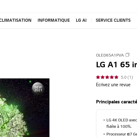
CLIMATISATION
INFORMATIQUE
LG AI
SERVICE CLIENTS
OLED65A1PVA
LG A1 65 i
5.0 (1)
Ecrivez une revue
Principales caract
LG 4K OLED avec p
fidéle à 100%.
Processeur α7 Ge