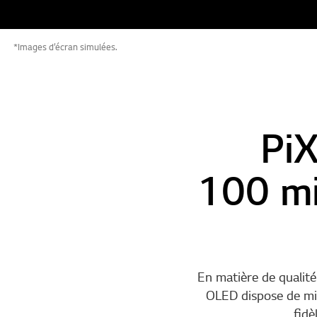
*Images d’écran simulées.
Pi
100 mi
En matière de qualité
OLED dispose de mil
fidè