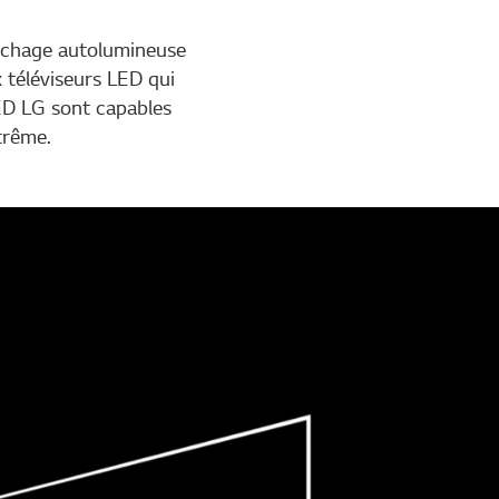
ffichage autolumineuse
x téléviseurs LED qui
LED LG sont capables
trême.