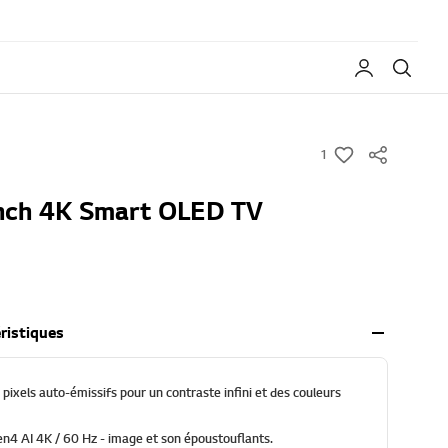
My LG
Rech
1
w
i
nch 4K Smart OLED TV
s
h
éristiques
ixels auto-émissifs pour un contraste infini et des couleurs
n4 AI 4K / 60 Hz - image et son époustouflants.