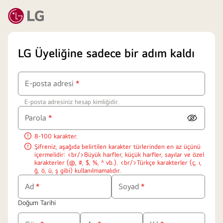
LG Üyeliğine sadece bir adım kaldı
E-posta adresi
*
Zorunlu
E-posta adresiniz hesap kimliğidir.
alanlar
Parola
*
Parolayı
Zorunlu
göster
8-100 karakter.
alanlar
Şifreniz, aşağıda belirtilen karakter türlerinden en az üçünü
içermelidir: <br/>Büyük harfler, küçük harfler, sayılar ve özel
karakterler (@, #, $, %, ^ vb.). <br/>Türkçe karakterler (ç, ı,
ğ, ö, ü, ş gibi) kullanılmamalıdır.
Ad
*
Soyad
*
Zorunlu
Zorunlu
Doğum Tarihi
alanlar
alanlar