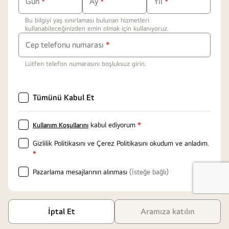
Gün
*
Ay
*
Yıl
*
Zorunlu
Zorunlu
Zorunlu
Bu bilgiyi yaş sınırlaması bulunan hizmetleri
alanlar
alanlar
alanlar
kullanabileceğinizden emin olmak için kullanıyoruz.
Zorunlu
Cep telefonu numarası
*
alanlar
Lütfen telefon numarasını boşluksuz girin.
Tümünü Kabul Et
kabul ediyorum
*
Kullanım Koşullarını
Zorunlu
alanlar
Gizlilik Politikasını ve Çerez Politikasını okudum ve anladım
.
Zorunlu
*
alanlar
Pazarlama mesajlarının alınması
(İsteğe bağlı)
LGE Hizmeti Kullanım Koşulları
Gizlilik Politikası
Çerez Politikası
İptal Et
Tanımlama Bilgisi Ayarları
Satış Koşulları
Aramıza katılın