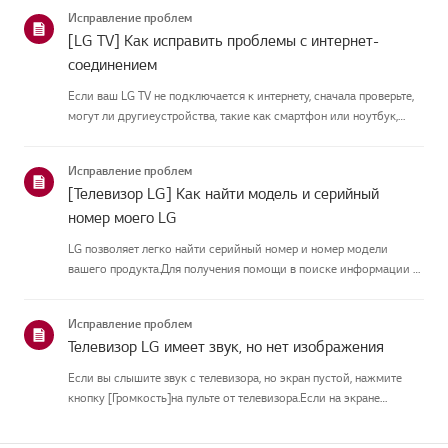
подключить антеннуУстановите антенну в месте, где она может
Исправление проблем
принимать UHD-сигн...
[LG TV] Как исправить проблемы с интернет-
соединением
Если ваш LG TV не подключается к интернету, сначала проверьте,
могут ли другиеустройства, такие как смартфон или ноутбук,
подключаться к той же сети.Если ни одно устройство не может
подключиться, скорее всего, проблема в вашемроутере или ин...
Исправление проблем
[Телевизор LG] Как найти модель и серийный
номер моего LG
LG позволяет легко найти серийный номер и номер модели
вашего продукта.Для получения помощи в поиске информации о
вашем продукте выберите продукт LG изкатегорий
ниже.ТЕЛЕВИДЕНИЕМодель и/или серийный номер можно найти
Исправление проблем
в следующем месте: * На...
Телевизор LG имеет звук, но нет изображения
Если вы слышите звук с телевизора, но экран пустой, нажмите
кнопку [Громкость]на пульте от телевизора.Если на экране
появляется индикатор громкости, скорее всего, дисплей
телевизораработает нормально.Проблема может быть вызвана