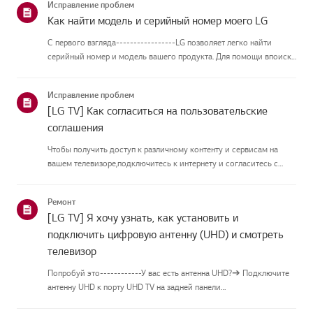
Исправление проблем
Как найти модель и серийный номер моего LG
С первого взгляда-----------------LG позволяет легко найти
серийный номер и модель вашего продукта. Для помощи впоиске
информации о вашем продукте выберите продукт LG из
приведённых нижекатегорий.Выберите свой продуктЭто
Исправление проблем
руководство создано...
[LG TV] Как согласиться на пользовательские
соглашения
Чтобы получить доступ к различному контенту и сервисам на
вашем телевизоре,подключитесь к интернету и согласитесь с
пользовательскими соглашениями.Если процесс соглашения
провалился, сначала проверьте интернет-соединение
Ремонт
вашеготелевизора и ...
[LG TV] Я хочу узнать, как установить и
подключить цифровую антенну (UHD) и смотреть
телевизор
Попробуй это------------У вас есть антенна UHD?➔ Подключите
антенну UHD к порту UHD TV на задней панели
телевизора.Проверьте доступные регионы для приёма UHD.Как