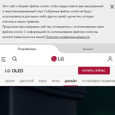
З
Этот сайт собирает файлы cookie, чтобы предоставить вам расширенный
и персонализированный опыт. Собранные файлы cookie не будут
использоваться для каких-либо других целей, кроме тех, которые
описаны в наших правилах.
Продолжая просматривать сайт вы соглашаетесь с использованием нами
файлов cookie. С информацией по использованию файлов cookie вы
можете ознакомиться в нашей
Политике конфиденциальности.
Потребитель
Бизнес
enu
Поиск
Мой 
iv class="allWrap wrap bg_white">
КУПИТЬ СЕЙЧАС
ОБЗОР
ДИСПЛЕЙ
КИНО
ИГРЫ
ДИЗАЙН
УСТОЙЧИВОЕ РАЗВИТИ