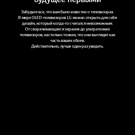
с
к
а
Забудьте все, что вам было известно о телевизорах.
е
В мире OLED-телевизоров LG можно открыть для себя
т
дизайн,
который когда-то считался невозможным.
с
От сворачивающихся экранов до ультратонких
я
н
телевизоров,
настолько тонких, что они выглядят как
а
часть ваших обоев.
т
Действительно, лучше один раз увидеть.
е
л
е
в
и
з
и
о
н
н
ы
й
э
к
р
а
н
и
и
з