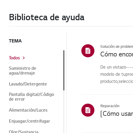
Biblioteca de ayuda
TEMA
Solución de proble
Cómo encont
Todos
De un vistazo----
Suministro de
agua/drenaje
modelo de tuprodu
producto,seleccio
Lavado/Detergente
Pantalla digital/Código
de error
Reparación
Alimentación/Luces
Enjuagar/centrifugar
Olor/Sustancia