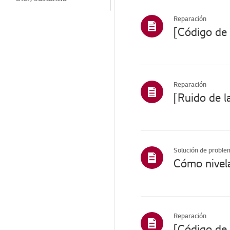
Fuga
Reparación
Helada invernal
Ruido/Vibración
Cosmético/Apariencia
Reparación
Características/ ciclos
Instalación/Conexión
Funciones de
ThinQ/Smart
Solución de proble
Ventas / Promoción /
Cómo nivela
Instalación /
Especificación
Otros
Reparación