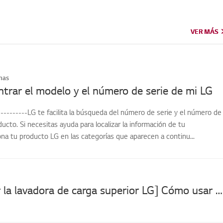
VER MÁS
VER MÁS
mas
rar el modelo y el número de serie de mi LG
---------LG te facilita la búsqueda del número de serie y el número de
cto. Si necesitas ayuda para localizar la información de tu
na tu producto LG en las categorías que aparecen a continu...
[Cómo usar la lavadora de carga superior LG] Cómo usar detergentes, suavizantes y lejía