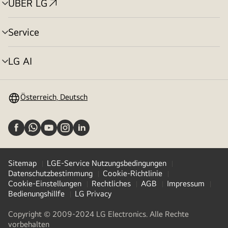
ÜBER LG
Menü
umschalten
Service
Menü
umschalten
LG AI
Menü
umschalten
Österreich, Deutsch
Sitemap
LGE-Service Nutzungsbedingungen
Datenschutzbestimmung
Cookie-Richtlinie
Cookie-Einstellungen
Rechtliches
AGB
Impressum
Bedienungshillfe
LG Privacy
Copyright © 2009-2024 LG Electronics. Alle Rechte
vorbehalten