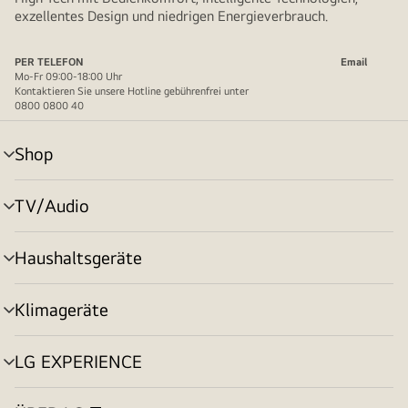
exzellentes Design und niedrigen Energieverbrauch.
PER TELEFON
Email
Mo-Fr 09:00-18:00 Uhr
Kontaktieren Sie unsere Hotline gebührenfrei unter
0800 0800 40
Shop
Menü
umschalten
TV/Audio
Menü
umschalten
Haushaltsgeräte
Menü
umschalten
Klimageräte
Menü
umschalten
LG EXPERIENCE
Menü
umschalten