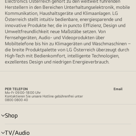
Electronics Österreich gehört zu den weltweit führenden
Herstellern in den Bereichen Unterhaltungselektronik, mobile
Kommunikation, Haushaltsgeräte und Klimaanlagen. LG
Österreich stellt intuitiv bedienbare, energiesparende und
innovative Produkte her, die in puncto Effizienz, Design und
Umweltfreundlichkeit neue Maßstäbe setzen. Von
Fernsehgeräten, Audio- und Videoprodukten über
Mobiltelefone bis hin zu Klimageräten und Waschmaschinen –
die breite Produktpalette von LG Österreich überzeugt durch
High-Tech mit Bedienkomfort, intelligente Technologien,
exzellentes Design und niedrigen Energieverbrauch.
PER TELEFON
Email
Mo-Fr 09:00-18:00 Uhr
Kontaktieren Sie unsere Hotline gebührenfrei unter
0800 0800 40
Shop
Menü
umschalten
TV/Audio
Menü