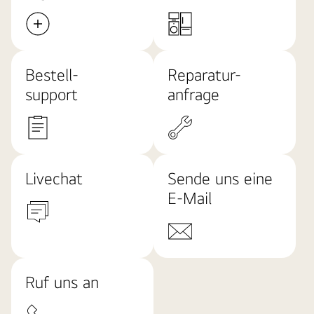
Im
Haftungsausschluss
heißt
es
wie
Bestell-
Reparatur-
folgt:
support
anfrage
„Quelle:
Omdia.
Verkaufte
Geräte,
2013–
Livechat
Sende uns eine
2023.
E-Mail
Diese
Ergebnisse
stellen
keine
Empfehlung
Ruf uns an
für
LG