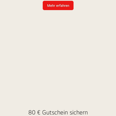
Mehr erfahren
Bewertung
St
schreiben
und
80€
Gutschein
sichern!
80 € Gutschein sichern