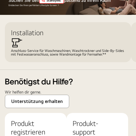
Suchen Sie den
passend zu Ihrem Raum
StanbyME
einem
Entdecken Sie Ihren perfekten Lifestyle-Screen
großen
OLED
TV
Installation
ein
Konzert
ansehen.
Anschluss-Service für Waschmaschinen, Waschtrockner und Side-By-Sides
mit Festwasseranschluss, sowie Wandmontage für Fernseher.**
Das
Gütesiegel
„11 Jahre
weltbester
Benötigst du Hilfe?
OLED
Wir helfen dir gerne.
TV“
ist
Unterstützung erhalten
auf
dem
Produkt
Produkt-
Bild
erkennbar.
registrieren
support