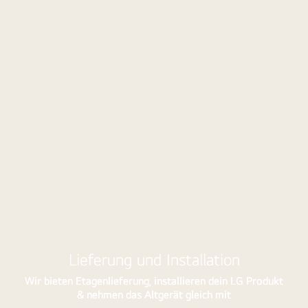
Lieferung
We
und
au
Installation
un
2
Mo
sp
Lieferung und Installation
Wir bieten Etagenlieferung, installieren dein LG Produkt
& nehmen das Altgerät gleich mit