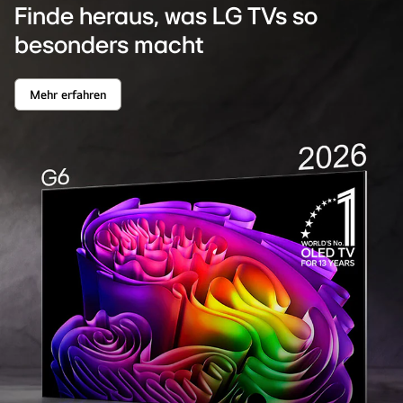
Finde heraus, was LG TVs so
besonders macht
Mehr erfahren
Finde
heraus,
was
LG
TVs
so
besonders
macht