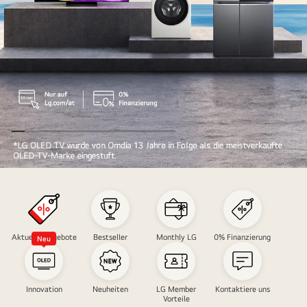
LG
Season
Off
Sale
Aktuelle Angebote
Bestseller
Monthly LG
0% Finanzierung
Neu
Innovation
Neuheiten
LG Member
Kontaktiere uns
Vorteile