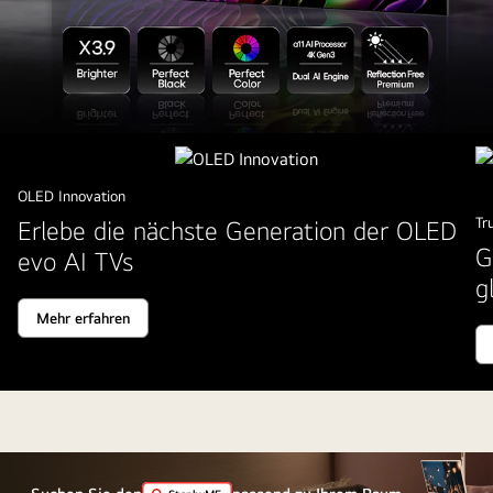
Eine
Luftaufnahme
von
OLED Innovation
einem
Tr
Erlebe die nächste Generation der OLED
Mann
G
evo AI TVs
und
g
einer
Mehr erfahren
Frau,
die
in
einer
modernen
Wohnung
auf