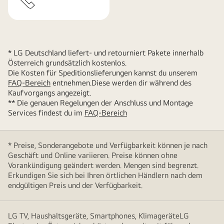
Electronics
dar.
Vertrauen
in
* LG Deutschland liefert- und retourniert Pakete innerhalb
diese
Österreich grundsätzlich kostenlos.
Ergebnisse
Die Kosten für Speditionslieferungen kannst du unserem
erfolgt
FAQ-Bereich
entnehmen.Diese werden dir während des
auf
Kaufvorgangs angezeigt.
eigenes
** Die genauen Regelungen der Anschluss und Montage
Services findest du im
FAQ-Bereich
Risiko.
Weitere
Informationen
* Preise, Sonderangebote und Verfügbarkeit können je nach
auf https://www.omdia.com/.“
Geschäft und Online variieren. Preise können ohne
Vorankündigung geändert werden. Mengen sind begrenzt.
Erkundigen Sie sich bei Ihren örtlichen Händlern nach dem
endgültigen Preis und der Verfügbarkeit.
LG TV, Haushaltsgeräte, Smartphones, KlimageräteLG