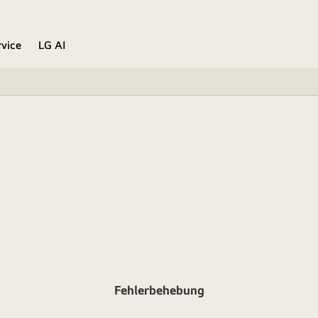
rvice
LG AI
Fehlerbehebung