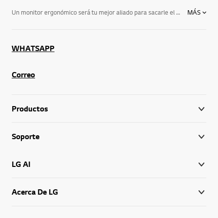
Un monitor ergonómico será tu mejor aliado para sacarle el máximo provecho a tu creatividad. Nuestra gama de monitores ERGO LG incluye pantallas profesionales que cuentan con un soporte ergonómico flexible para darte toda la libertad que necesitas a la hora de acceder a tus datos, video o imágenes. Pensados para ti.
MÁS
WHATSAPP
Correo
Productos
Soporte
LG AI
Acerca De LG