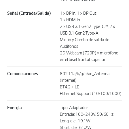
Señal (Entrada/Salida)
1 x DP In, 1 x DP Out
1 x HDMI In
2 x USB 3.1 Gen2 Type-C™, 2 x
USB 3.1 Gen2 Type-A
Mic-in y Combo de salida de
Audífonos
2D Webcam (720P) y micrófono
en el bisel frontal superior
Comunicaciones
802.11a/b/g/n/ac_Antenna
(Internal)
BT4.2 + LE
Ethernet Support (10/100/1000)
Energía
Tipo: Adaptador
Entrada: 100~240V, 50/60Hz
Long Idle : 19.1W
Short Idle : 61.2W