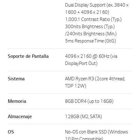
Dual Display Support (ex. 3840 x
1600 + 4096 x 2160)
1,000:1 Contrast Ratio (Typ.)
300nits Brightness (Typ.)
/240nits Brightness (Min.)
5ms Response Time (GtG)
Soporte de Pantalla
4096 x 2160 @ 60Hz (via
DisplayPort Out)
Sistema
AMD Ryzen R3 (2core 4thread,
TDP 12W)
Memoria
8GB DDR4 (up to 16GB)
Almacenaje
128GB (M2, SATA)
OS
No-OS con Blank SSD (Windows
10 Pro Compatible)