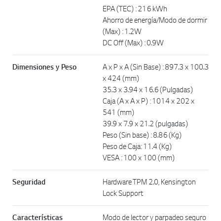
EPA (TEC) : 216 kWh
Ahorro de energía/Modo de dormir
(Max) : 1.2W
DC Off (Max) : 0.9W
Dimensiones y Peso
A x P x A (Sin Base) : 897.3 x 100.3
x 424 (mm)
35.3 x 3.94 x 16.6 (Pulgadas)
Caja (A x A x P) : 1014 x 202 x
541 (mm)
39.9 x 7.9 x 21.2 (pulgadas)
Peso (Sin base) : 8.86 (Kg)
Peso de Caja: 11.4 (Kg)
VESA : 100 x 100 (mm)
Seguridad
Hardware TPM 2.0, Kensington
Lock Support
Características
Modo de lector y parpadeo seguro