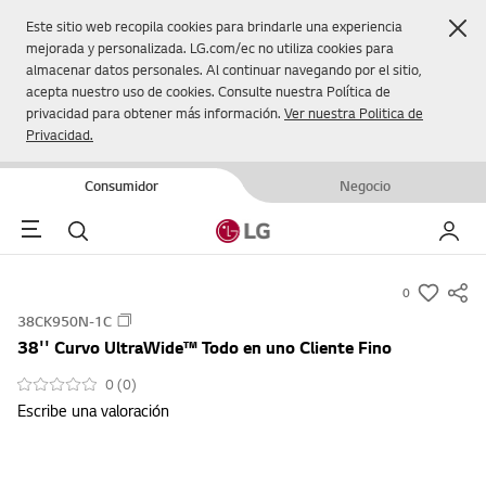
Cer
Este sitio web recopila cookies para brindarle una experiencia
mejorada y personalizada. LG.com/ec no utiliza cookies para
almacenar datos personales. Al continuar navegando por el sitio,
acepta nuestro uso de cookies. Consulte nuestra Política de
privacidad para obtener más información.
Ver nuestra Politica de
Privacidad.
Consumidor
Negocio
Menu
Buscar
Mi LG
0
s
38CK950N-1C
u
38'' Curvo UltraWide™ Todo en uno Cliente Fino
m
m
0 (0)
Escribe una valoración
a
r
y