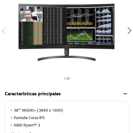
-
w
i
s
h
1
/
8
Características principales
38’” WQHD+ (3840 x 1600)
Pantalla Curva IPS
AMD Ryzen™ 3