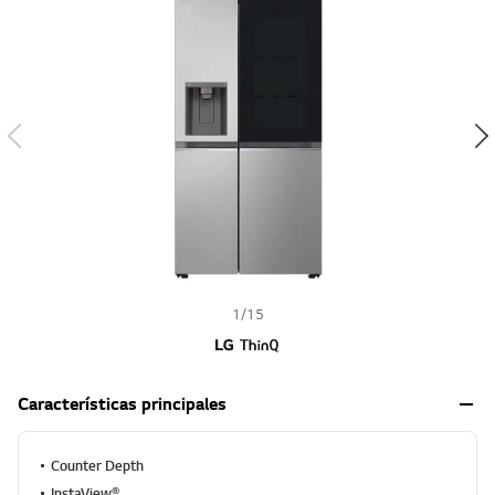
-
w
i
s
h
1
/
15
Características principales
Counter Depth
InstaView®