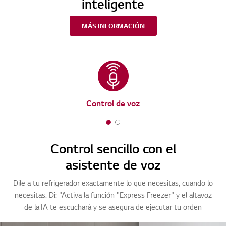
inteligente
MÁS INFORMACIÓN
Control de voz
1
2
o
o
Control sencillo con el
f
f
asistente de voz
2
2
Dile a tu refrigerador exactamente lo que necesitas, cuando lo
necesitas. Di: "Activa la función "Express Freezer" y el altavoz
de la IA te escuchará y se asegura de ejecutar tu orden