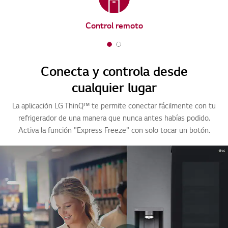
Control remoto
1
2
o
o
Conecta y controla desde
f
f
cualquier lugar
2
2
La aplicación LG ThinQ™ te permite conectar fácilmente con tu
refrigerador de una manera que nunca antes habías podido.
Activa la función "Express Freeze" con solo tocar un botón.