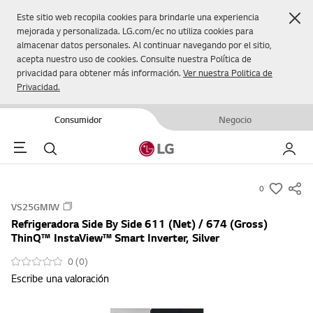
Cer
Este sitio web recopila cookies para brindarle una experiencia
mejorada y personalizada. LG.com/ec no utiliza cookies para
almacenar datos personales. Al continuar navegando por el sitio,
acepta nuestro uso de cookies. Consulte nuestra Política de
privacidad para obtener más información.
Ver nuestra Politica de
Privacidad.
Consumidor
Negocio
Menu
Buscar
Mi LG
0
s
VS25GMIW
u
Refrigeradora Side By Side 611 (Net) / 674 (Gross)
m
ThinQ™ InstaView™ Smart Inverter, Silver
m
0 (0)
a
Escribe una valoración
r
y