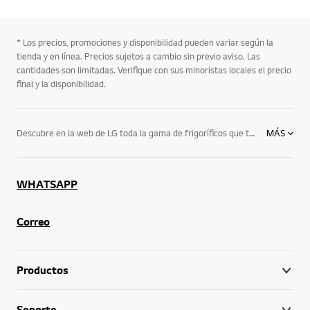
* Los precios, promociones y disponibilidad pueden variar según la
tienda y en línea. Precios sujetos a cambio sin previo aviso. Las
cantidades son limitadas. Verifique con sus minoristas locales el precio
final y la disponibilidad.
Descubre en la web de LG toda la gama de frigoríficos que tenemos para ti. Podrás elegir entre las neveras que te ofrecemos para que disfrutes de la que más se adapte a tus necesidades. Desde frigoríficos combi de 1 puerta hasta frigoríficos americanos o de 2 puertas. Descubre todos los estilos que ofrecemos y las facilidades que incorporan, como el Instaview Door in Door de LG, que te permite observar tus alimentos desde el exterior sin necesidad de abrir la puerta. No esperes más para descubrir todas nuestras gamas de frigoríficos y elige ahora el que más te guste.
MÁS
WHATSAPP
Correo
Productos
Soporte