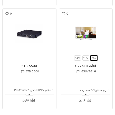
التعرف على الصوت
جديد مدير المجموعة
0
0
w
w
i
i
s
s
h
h
49"
55"
65"
فئات UV761H
STB-5500
STB-5500
65UV761H
برو: سنتريك® سمارت
نظام IPTV الذكي Pro:Centric®‎
برو: سنتريك جاهز دائمًا®
التشغيل الفوري عبر بروتوكول IP وضبط ترددات الراديو RF
قارن
قارن
Ultra HD
دعم القنوات فائقة الوضوح ULTRA HD