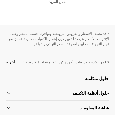
حمل المزيد
* قد تختلف الأسعار والعروض الترويجية وتوافرها حسب المتجر وعلى
الإنترنت. الأسعار عرضة للتغيير دون إشعار. الكميات محدودة. تحقق مع
تجار التجزئة المحليين لمعرفة السعر النهائي والتوافر.
LG موبايلات، تلفزيونات، أجهزة كهربائية، منتجات إلكترونية، تكييفات
أكثر
الحياة تع
تصمم إل جى المنتجات للمستهلكين بحيث تكون سهلة الإستخدام وسريعة الإستجابة وتحقق الكفاءة في إستهلاك الطاقة، وذلك لتتمكن من الإنفاق بحكمة، وتكون أكثر إنتاجية وتخفض الأثر الإستهلاكي على العالم من حولك. نحن ملتزمون بتوفير أجهزة إلكترونية في جميع أنحاء الشرق الأوسط لتتناغم بشكل مثالي مع نمط حياتك وتبقيك على إتصال بأحدث التطورات. فجميعنا نعرف أن الحياة تكون أفضل عندما تكون مستعداً لها.
حلول متكاملة
حلول أنظمة التكييف
شاشة المعلومات