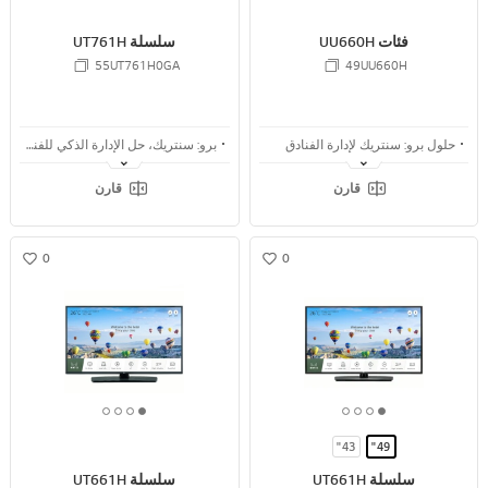
o
o
o
o
o
o
o
o
o
f
f
f
f
f
f
f
f
f
فئات UU660H
سلسلة UT761H
4
4
4
4
5
5
5
5
5
55UT761H0GA
49UU660H
حلول برو: سنتريك لإدارة الفنادق
برو: سنتريك، حل الإدارة الذكي للفندق
رابط التلفزيون التفاعلي
التعرف على الصوت
قارن
قارن
مدير Ez
قائمة التصفح الرئيسية
0
0
w
w
i
i
s
s
h
h
4
3
2
1
4
3
2
1
o
o
o
o
o
o
o
o
43"
49"
f
f
f
f
f
f
f
f
سلسلة UT661H
سلسلة UT661H