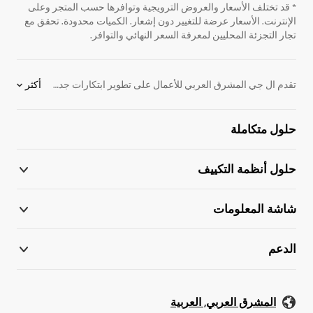
* قد تختلف الأسعار والعروض الترويجية وتوافرها حسب المتجر وعلى
الإنترنت. الأسعار عرضة للتغيير دون إشعار. الكميات محدودة. تحقق مع
تجار التجزئة المحليين لمعرفة السعر النهائي والتوافر.
تقدم ال جي المشرق العربي للأعمال على تطوير ابتكارات جديدة ولا سيما في القطاع التجاري والتسويقي واليوم نقدم لكم مجموعة إل جي من شاشات عرض ورق الجدران وبتكنولوجيا متطورة. نحن ملتزمون بتوفير المنتجات الإلكترونية التي تساعد على الأداء بشكل أفضل. لدعم هذا الهدف، قمنا بتطوير شاشات الإعلانات. نقدم مجموعة واسعة من المنتجات بما في ذلك شاشات واللافتات الرقمية للإعلان، ومكيفات الهواء، وأنظمة VRF والكثير من الحلول الإلكترونية. اكتشف المزيد عن شاشات الإعلانات. اتصل بممثل أل جي المشرق العربي للأعمال للحصول على مزيد من المعلومات.
أكثر
حلول متكاملة
حلول أنظمة التكييف
شاشة المعلومات
الدعم
المشرق العربي, العربية