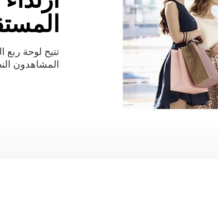
المستق
المشاهدون الن