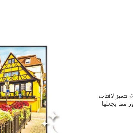
بفضل السطوع الرائع الذي يبلغ 2500 شمعة/م2، تتميز لافتات
هور مما يجعلها