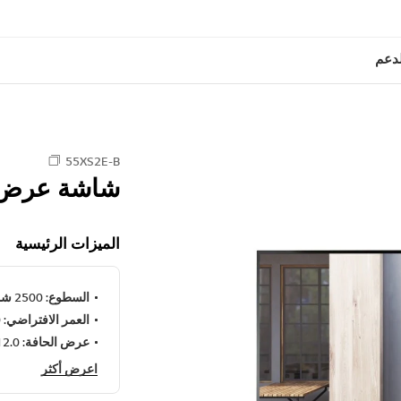
لدعم
55XS2E-B
شاشة عرض م
الميزات الرئيسية
السطوع: 2500 شمعة/متر مربع (قياسي)
العمر الافتراضي: 50,000 ساعات
عرض الحافة: 12.0 ملم (العلوية/السفلية) 9.9 ملم (اليسرى/اليمنى)
اعرض أكثر