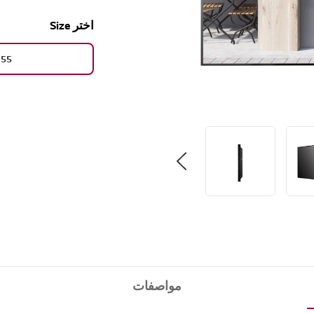
اختر Size
55"
مواصفات