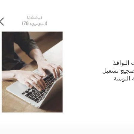
 لبيئات النوافذ
 ضجيج تشغيل