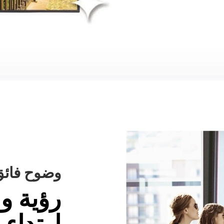
وضوح فائق
رؤية و
ارتداء