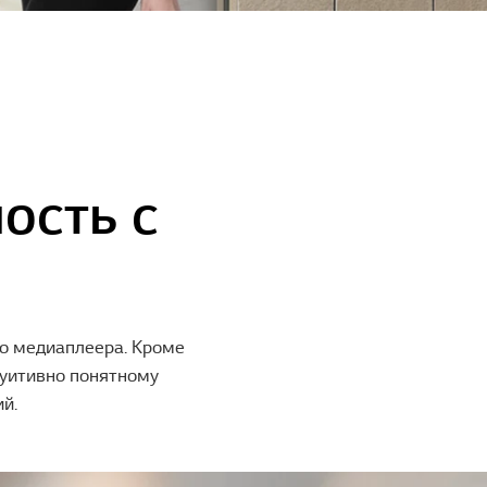
ость с
го медиаплеера. Кроме
туитивно понятному
й.