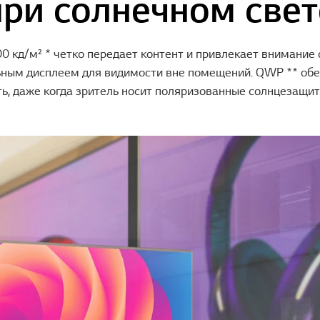
при солнечном свет
0 кд/м² * четко передает контент и привлекает внимание
ьным дисплеем для видимости вне помещений. QWP ** об
ь, даже когда зритель носит поляризованные солнцезащит