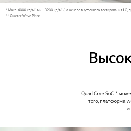
* Макс. 4000 кд/м². мин. 3200 кд/м² (на основе внутреннего тестирования LG, п
** Quarter Wave Plate
Высок
Quad Core SoC * може
того, платформа w
и