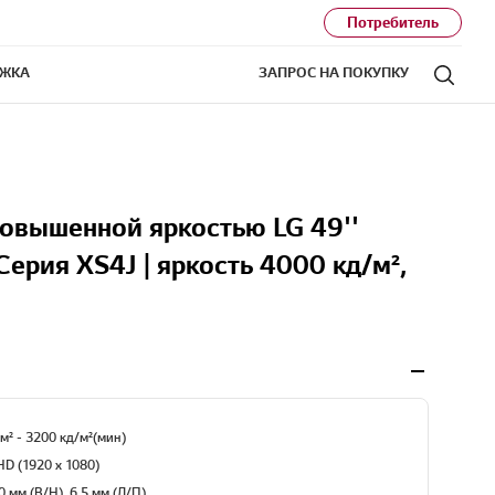
Потребитель
ЖКА
ЗАПРОС НА ПОКУПКУ
Поис
повышенной яркостью LG 49''
Серия XS4J | яркость 4000 кд/м²,
м² - 3200 кд/м²(мин)
HD (1920 x 1080)
 мм (В/Н), 6.5 мм (Л/П)