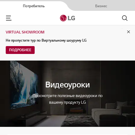
Потребитель
Бизнес
Menu
Поиск
VIRTUAL SHOWROOM
Clo
Не пропустите тур по Виртуальному шоуруму LG
ПОДРОБНЕЕ
Видеоуроки
Просмотрите полезные видеоуроки по
вашему продукту LG