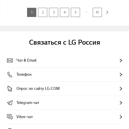
...
1
2
3
4
5
41
Связаться с LG Россия
Чат & Email
Телефон
Опрос по сайту LG.COM
Telegram-чат
Viber-чат