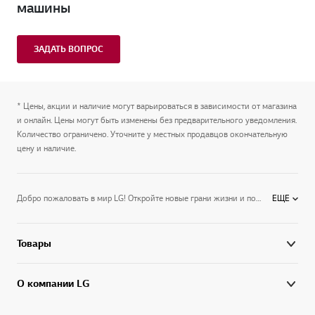
машины
ЗАДАТЬ ВОПРОС
* Цены, акции и наличие могут варьироваться в зависимости от магазина
и онлайн. Цены могут быть изменены без предварительного уведомления.
Количество ограничено. Уточните у местных продавцов окончательную
цену и наличие.
Добро пожаловать в мир LG! Откройте новые грани жизни и подготовьтесь к лучшим ее моментам вместе с LG. Высокие стандарты качества и забота о потребителе — наша ответственность и гордость. Цель LG в России и мире – использовать технологии будущего сегодня, расширить функциональные возможности техники, улучшить управление и дизайн. Энергоэффективные, мощные и бесшумные бытовые приборы LG экономят ваши деньги и создают комфорт. На официальном сайте представлены решения для дома и офиса от телевизоров, холодильников и мониторов до климатической и аудиотехники. Узнайте больше о электронике LG на официальном сайте.
ЕЩЕ
Товары
О компании LG