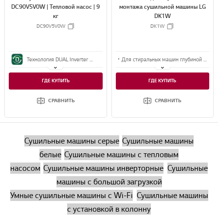
DC90V5V0W | Тепловой насос | 9
f
f
f
f
f
f
монтажа сушильной машины LG
f
f
f
f
f
f
6
6
6
кг
6
6
6
6
6
DK1W
6
6
6
6
DC90V5V0W
DK1W
Технология DUAL Inverter Heat Pump™
Для стиральных машин глубиной 55 и 60 см
Класс энергоэффективности А++
Совместима со всеми сушильными машинами LG
ГДЕ КУПИТЬ
ГДЕ КУПИТЬ
Двойной инверторный тепловой насос
СРАВНИТЬ
СРАВНИТЬ
Сушильные машины серые
Сушильные машины
белые
Сушильные машины с тепловым
насосом
Сушильные машины инверторные
Сушильные
машины с большой загрузкой
Умные сушильные машины с Wi-Fi
Сушильные машины
с установкой в колонну