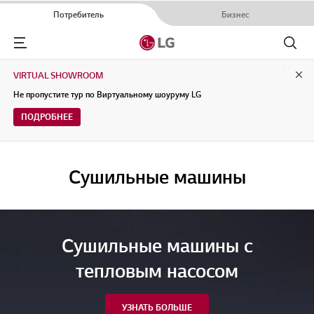
Потребитель
Бизнес
Menu
Поиск
VIRTUAL SHOWROOM
Clo
Не пропустите тур по Виртуальному шоуруму LG
ПОДРОБНЕЕ
Сушильные машины
Сушильные машины с
тепловым насосом
УЗНАТЬ БОЛЬШЕ