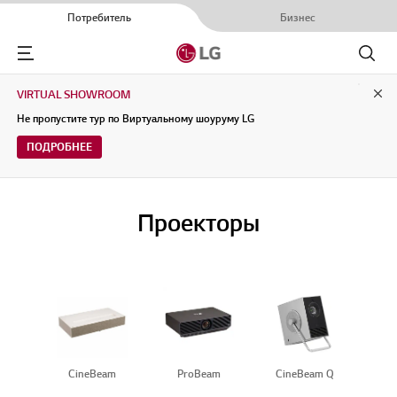
Потребитель
Бизнес
Menu
Поиск
VIRTUAL SHOWROOM
Clo
Не пропустите тур по Виртуальному шоуруму LG
ПОДРОБНЕЕ
Проекторы
CineBeam
ProBeam
CineBeam Q