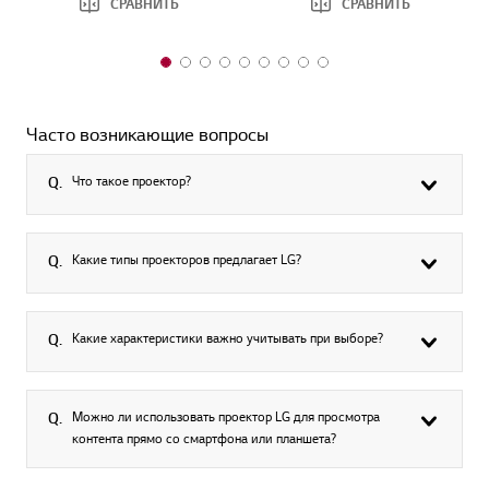
СРАВНИТЬ
СРАВНИТЬ
1
2
3
4
5
6
7
8
9
o
o
o
o
o
o
o
o
o
f
f
f
f
f
f
f
f
f
9
9
9
9
9
9
9
9
9
Часто возникающие вопросы
Что такое проектор?
Q.
Какие типы проекторов предлагает LG?
Q.
Какие характеристики важно учитывать при выборе?
Q.
Можно ли использовать проектор LG для просмотра
Q.
контента прямо со смартфона или планшета?