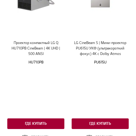
Проектор компактный LG Q
LG CineBeam S | Мини-проектор
HU710PB CineBeam | 4K UHD |
PU615U УКФ (ультракороткий
500 ANSI
фокус) 4K с Dolby Atmos
HU710PB
PU615U
ГДЕ КУПИТЬ
ГДЕ КУПИТЬ