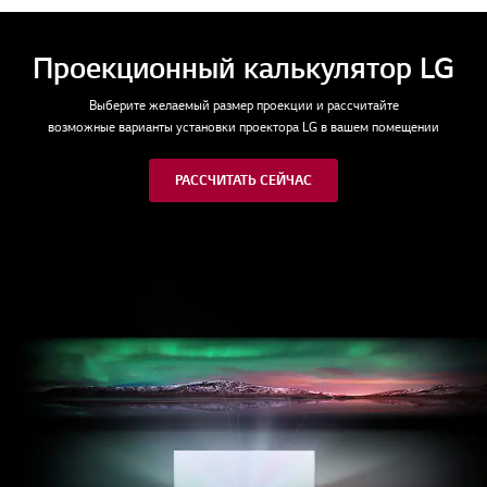
Проекционный 
де нужно вам
Выберите желаемый разм
возможные варианты установки
чественным кинопросмотром
ым проектором
РАССЧИТ
РОБНЕЕ