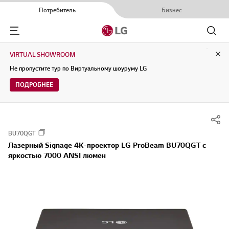
Потребитель
Бизнес
Menu
Поиск
VIRTUAL SHOWROOM
Clo
Не пропустите тур по Виртуальному шоуруму LG
ПОДРОБНЕЕ
BU70QGT
Лазерный Signage 4K-проектор LG ProBeam BU70QGT с
яркостью 7000 ANSI люмен