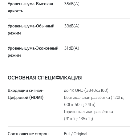
Уровень шума-Высокая
35dB(A)
яркость
Уровень шума-Обычный
33dB(A)
режим
Уровень шума-Экономный
31dB(A)
режим
ОСНОВНАЯ СПЕЦИФИКАЦИЯ
Входящий сигнал-
до 4K UHD (3840x2160)
Цифровой (HDMI)
Вертикальная развёртка (120Гц,
60Гц, 50Гц, 24Гц)
Горизонтальная развёртка
(31кГц~135кГц)
Соотношение сторон
Full / Original