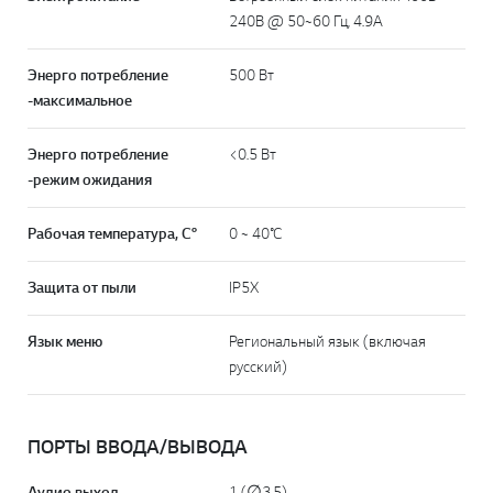
240В @ 50~60 Гц, 4.9А
Энерго потребление
500 Вт
-максимальное
Энерго потребление
<0.5 Вт
-режим ожидания
Рабочая температура, C°
0 ~ 40℃
Защита от пыли
IP5X
Язык меню
Региональный язык (включая
русский)
ПОРТЫ ВВОДА/ВЫВОДА
Аудио выход
1 (∅3.5)