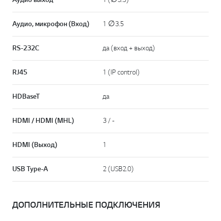
Аудио, микрофон (Вход)
1 ∅3.5
RS-232C
да (вход + выход)
RJ45
1 (IP control)
HDBaseT
да
HDMI / HDMI (MHL)
3 / -
HDMI (Выход)
1
USB Type-A
2 (USB2.0)
ДОПОЛНИТЕЛЬНЫЕ ПОДКЛЮЧЕНИЯ