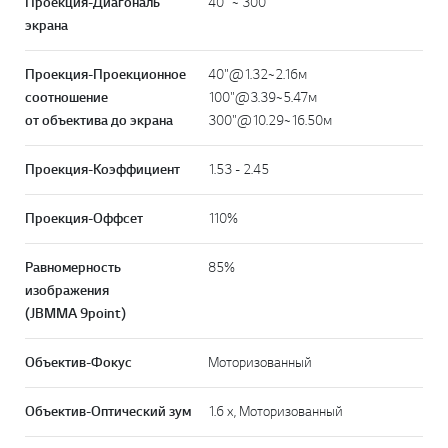
Проекция-Диагональ
40" ~ 300"
экрана
Проекция-Проекционное
40"@1.32~2.16м
соотношение
100"@3.39~5.47м
от объектива до экрана
300"@10.29~16.50м
Проекция-Коэффициент
1.53 - 2.45
Проекция-Оффсет
110%
Равномерность
85%
изображения
(JBMMA 9point)
Объектив-Фокус
Моторизованный
Объектив-Оптический зум
1.6 x, Моторизованный