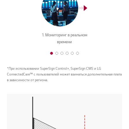
1. Мониторинг в реальном
времени
1 of 6
2 of 6
3 of 6
4 of 6
5 of 6
6 of 6
*При использовании SuperSign Control+, SuperSign CMS и LG
ConnectedCare™ с пользователей может взиматься дополнительная плата
в зависимости от региона.