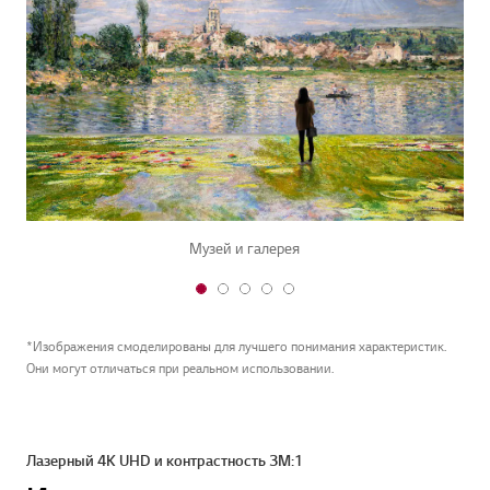
Музей и галерея
1
2
3
4
5
o
o
o
o
o
f
f
f
f
f
*Изображения смоделированы для лучшего понимания характеристик.
5
5
5
5
5
Они могут отличаться при реальном использовании.
Лазерный 4K UHD и контрастность 3М:1