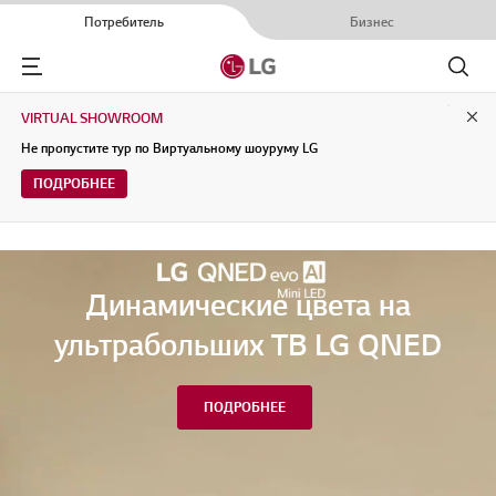
Потребитель
Бизнес
Menu
Поиск
VIRTUAL SHOWROOM
Clo
Не пропустите тур по Виртуальному шоуруму LG
ПОДРОБНЕЕ
Динамические цвета на
ультрабольших ТВ LG QNED
ПОДРОБНЕЕ