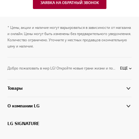
ЗАЯВКА НА ОБРАТНЫЙ ЗВОНОК
0
* Цены, акции и наличие могут варьироваться в зависимости от магазина
и онлайн. Цены могут быть изменены без предварительного уведомления.
Количество ограничено. Уточните у местных продавцов окончательную
цену и наличие.
Добро пожаловать в мир LG! Откройте новые грани жизни и подготовьтесь к лучшим ее моментам вместе с LG. Высокие стандарты качества и забота о потребителе — наша ответственность и гордость. Цель LG в России и мире – использовать технологии будущего сегодня, расширить функциональные возможности техники, улучшить управление и дизайн. Энергоэффективные, мощные и бесшумные бытовые приборы LG экономят ваши деньги и создают комфорт. На официальном сайте представлены решения для дома и офиса от телевизоров, холодильников и мониторов до климатической и аудиотехники. Узнайте больше о электронике LG на официальном сайте.
ЕЩЕ
Товары
О компании LG
LG SIGNATURE