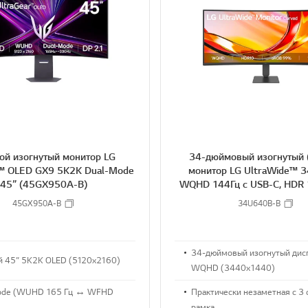
2
2
S
H
A
R
E
ой изогнутый монитор LG
34-дюймовый изогнутый 
r™ OLED GX9 5K2K Dual-Mode
монитор LG UltraWide™ 
45” (45GX950A-B)
WQHD 144 Гц с USB-C, HDR 
99% (станд.)
45GX950A-B
34U640B-B
34-дюймовый изогнутый дис
й 45” 5K2K OLED (5120x2160)
WQHD (3440x1440)
ode (WUHD 165 Гц ↔ WFHD
Практически незаметная с 3 
рамка