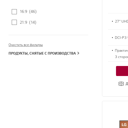
16:9
(46)
27” UH
21:9
(14)
DCI-P3 
Очистить все фильтры
Практич
ПРОДУКТЫ, СНЯТЫЕ С ПРОИЗВОДСТВА
3 сторо
Д