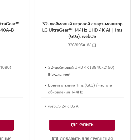
ltraGear™
32-дюймовый игровой смарт-монитор
G440A-B
LG UltraGear™ 144Hz UHD 4K AI | 1ms
(GtG), webOS
32G810SA-W
x1080)
32-дюймовый UHD 4K (3840x2160)
IPS-дисплей
Время отклика 1ms (GtG) / частота
обновления 144Hz
webOS 24 с LG AI
ГДЕ КУПИТЬ
НЕНИЯ
ДОБАВИТЬ ДЛЯ СРАВНЕНИЯ