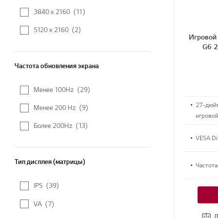
3840 x 2160
(11)
5120 x 2160
(2)
Игровой
G6 2
Частота обновления экрана
Частота обновления экрана
Менее 100Hz
(29)
27-дюй
Менее 200 Hz
(9)
игрово
Более 200Hz
(13)
VESA D
Тип дисплея (матрицы)
Тип дисплея (матрицы)
Частота
IPS
(39)
VA
(7)
Д