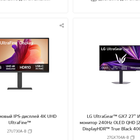
S
N
S
S
H
A
R
E
мовый IPS-дисплей 4K UHD
LG UltraGear™ GX7 27" 
UltraFine™
монитор 240Hz OLED QHD |2
DisplayHDR™ True Black 400
27U730A-B
(GtG), панель Glar
27GX704A-B