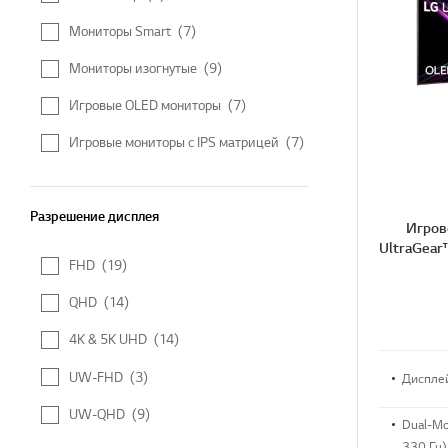
Мониторы Smart
(7)
Мониторы изогнутые
(9)
Игровые OLED мониторы
(7)
Игровые мониторы с IPS матрицей
(7)
Разрешение дисплея
Разрешение дисплея
Игров
UltraGea
FHD
(19)
QHD
(14)
4K & 5K UHD
(14)
UW-FHD
(3)
Диспле
UW-QHD
(9)
Dual-M
330 Гц)