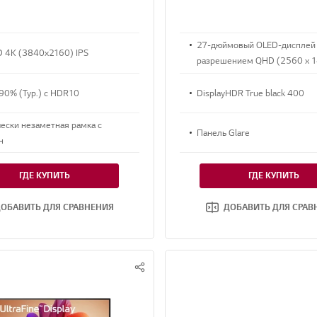
27-дюймовый OLED-дисплей
D 4K (3840x2160) IPS
разрешением QHD (2560 x 
90% (Typ.) с HDR10
DisplayHDR True black 400
ески незаметная рамка с
Панель Glare
н
ГДЕ КУПИТЬ
ГДЕ КУПИТЬ
ОБАВИТЬ ДЛЯ СРАВНЕНИЯ
ДОБАВИТЬ ДЛЯ СРАВ
S
N
S
S