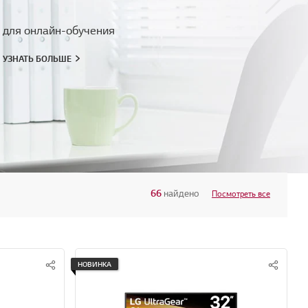
ия
66
найдено
Посмотреть все
НОВИНКА
S
S
N
N
S
S