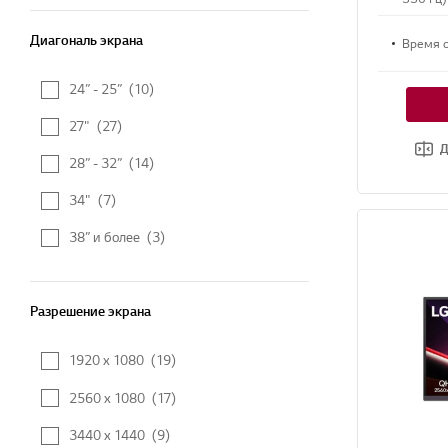
Диагональ экрана
Диагональ экрана
Время о
24” - 25”
(10)
27"
(27)
Д
28” - 32”
(14)
34"
(7)
38” и более
(3)
Разрешение экрана
Разрешение экрана
1920 x 1080
(19)
2560 x 1080
(17)
3440 x 1440
(9)