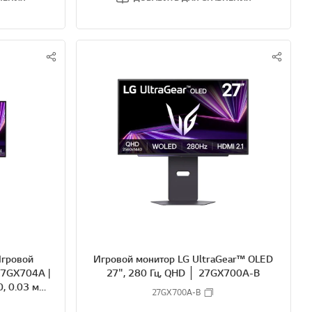
S
S
N
N
S
S
S
S
H
H
A
A
R
R
E
E
Игровой
Игровой монитор LG UltraGear™ OLED
7GX704A |
27", 280 Гц, QHD │ 27GX700A-B
, 0.03 мс
27GX700A-B
e