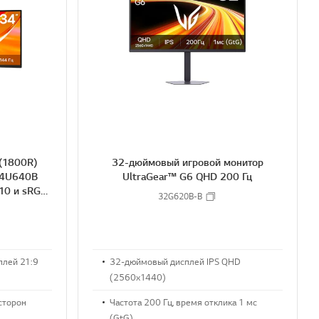
S
S
H
H
A
A
R
R
E
E
(1800R)
32-дюймовый игровой монитор
34U640B
UltraGear™ G6 QHD 200 Гц
10 и sRGB
32G620B-B
плей 21:9
32-дюймовый дисплей IPS QHD
(2560x1440)
сторон
Частота 200 Гц, время отклика 1 мс
(GtG)