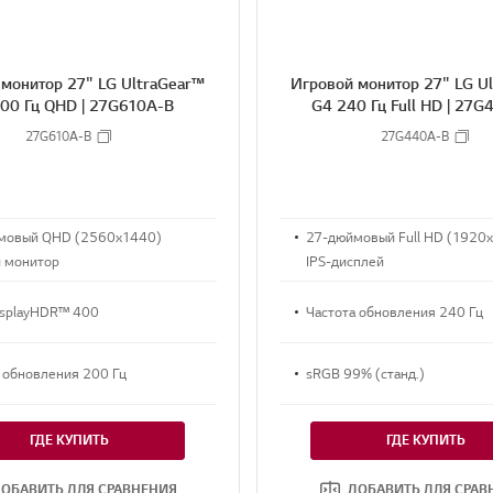
 монитор 27" LG UltraGear™
Игровой монитор 27" LG U
00 Гц QHD | 27G610A-B
G4 240 Гц Full HD | 27
27G610A-B
27G440A-B
мовый QHD (2560x1440)
27-дюймовый Full HD (1920
й монитор
IPS-дисплей
isplayHDR™ 400
Частота обновления 240 Гц
 обновления 200 Гц
sRGB 99% (станд.)
ГДЕ КУПИТЬ
ГДЕ КУПИТЬ
ОБАВИТЬ ДЛЯ СРАВНЕНИЯ
ДОБАВИТЬ ДЛЯ СРАВ