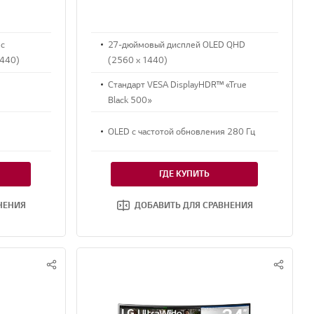
 с
27-дюймовый дисплей OLED QHD
1440)
(2560 x 1440)
Стандарт VESA DisplayHDR™ «True
Black 500»
OLED с частотой обновления 280 Гц
ГДЕ КУПИТЬ
НЕНИЯ
ДОБАВИТЬ ДЛЯ СРАВНЕНИЯ
S
S
N
N
S
S
S
S