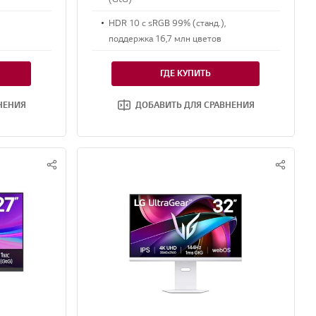
HDR 10 с sRGB 99% (станд.),
поддержка 16,7 млн цветов
ГДЕ КУПИТЬ
НЕНИЯ
ДОБАВИТЬ ДЛЯ СРАВНЕНИЯ
S
S
N
N
S
S
S
S
H
H
A
A
R
R
E
E