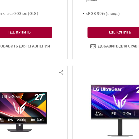
тклика 0,03 мс (GtG)
sRGB 99% (станд.)
ГДЕ КУПИТЬ
ГДЕ КУПИТЬ
ОБАВИТЬ ДЛЯ СРАВНЕНИЯ
ДОБАВИТЬ ДЛЯ СРАВ
S
N
S
S
H
A
R
E