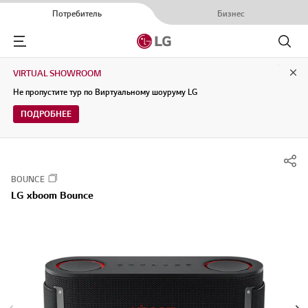
Потребитель
Бизнес
Menu
Поиск
VIRTUAL SHOWROOM
Clo
Не пропустите тур по Виртуальному шоуруму LG
ПОДРОБНЕЕ
BOUNCE
LG xboom Bounce