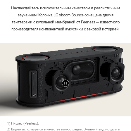
Наслаждайтесь исключительным качеством и реалистичным
звучанием! Колонка LG xboom Bounce оснащена двумя
твиттерами с купольной мембраной от Peerless — известного
производителя компонентной аукустики с вековой историей.
1) Пирлес (Peerless).
2) Видео используется в качестве иллюстрации. Внешний вид модели и