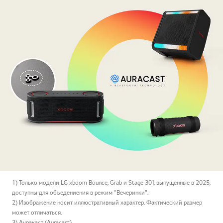
1) Только модели LG xboom Bounce, Grab и Stage 301, выпущенные в 2025,
доступны для объедениения в режим "Вечеринки".
2) Изображение носит иллюстративный характер. Фактический размер
может отличаться.
3) Ауракаст (Auracast).