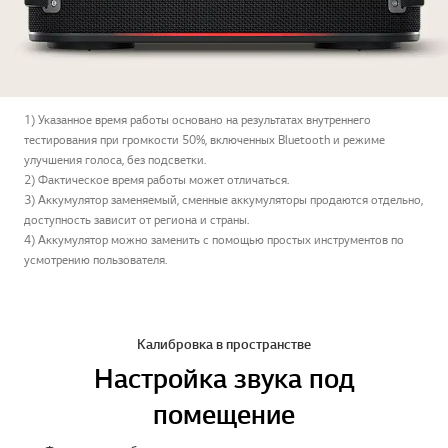
1) Указанное время работы основано на результатах внутреннего
тестирования при громкости 50%, включенных Bluetooth и режиме
улучшения голоса, без подсветки.
2) Фактическое время работы может отличаться.
3) Аккумулятор заменяемый, сменные аккумуляторы продаются отдельно,
доступность зависит от региона и страны.
4) Аккумулятор можно заменить с помощью простых инструментов по
усмотрению пользователя.
Калибровка в пространстве
Настройка звука под
помещение