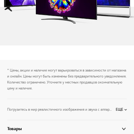
* Цены, акции и наличие могут варьироваться в зависимости от магазина
и онлайн. Цены могут быть изменены без предварительного уведомления.
Количество ограничено. Уточните у местных продавцов окончательную
цену и наличие.
Погрузитесь в мир реалистичного изображения и звука с аппаратурой для воспроизведения видео и аудио производства LG. Телевизоры и саундбары LG выводят мультимедийные развлечения на новый уровень, дают возможность получить максимум удовольствия от фильмов, спортивных соревнований, музыкальных шоу. Оборудование, которое мы предлагаем, – это яркие, насыщенные и при этом естественные цвета, великолепная детализация, объемный звук. Вдобавок ко всему перечисленному – простое управление.
ЕЩЕ
Товары