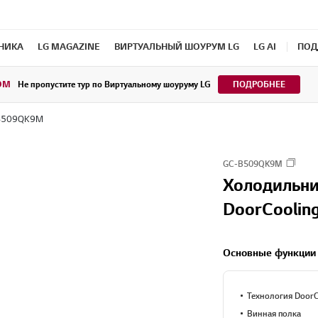
ХНИКА
LG MAGAZINE
ВИРТУАЛЬНЫЙ ШОУРУМ LG
LG AI
ПОД
OM
Не пропустите тур по Виртуальному шоуруму LG
ПОДРОБНЕЕ
B509QK9M
GC-B509QK9M
Холодильни
DoorCooling
Основные функции
Технология Door
Винная полка