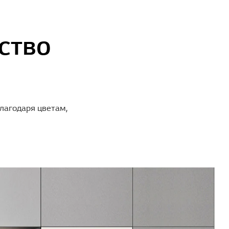
ство
лагодаря цветам,