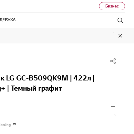
Бизнес
ДЕРЖКА
Поис
Close
к LG GC-B509QK9M | 422л |
+ | Темный графит
Cooling+™