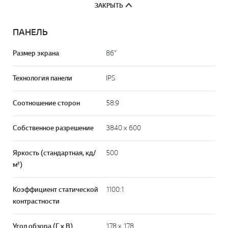
ЗАКРЫТЬ
ПАНЕЛЬ
Размер экрана
86"
Технология панели
IPS
Соотношение сторон
58:9
Собственное разрешение
3840 x 600
Яркость (стандартная, кд/
500
м²)
Коэффициент статической
1100:1
контрастности
Угол обзора (Г x В)
178 x 178