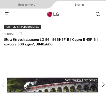
Потребитель
Бизнес
Menu
Поиск
СНЯТЫЕ С ПРОИЗВОДСТВА
86BH5F-B
Ultra Stretch дисплеи LG 86'' 86BH5F-B | Серия BH5F-B |
яркость 500 кд/м², 3840x600