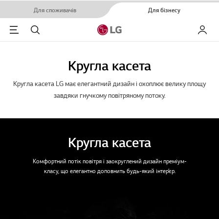
Для споживачів
Для бізнесу
Menu
Пошук
Мій LG
Кругла касета
Кругла касета LG має елегантний дизайн і охоплює велику площу
завдяки гнучкому повітряному потоку.
Кругла касета
Комфортний потік повітря і заокруглений дизайн преміум-
класу, що елегантно доповнить будь-який інтер’єр.