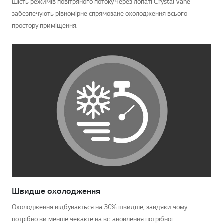
Шість режимів повітряного потоку через лопаті Crystal Vane
забезпечують рівномірне спрямоване охолодження всього
простору приміщення.
Швидше охолодження
Охолодження відбувається на 30% швидше, завдяки чому
потрібно ви менше чекаєте на встановлення потрібної