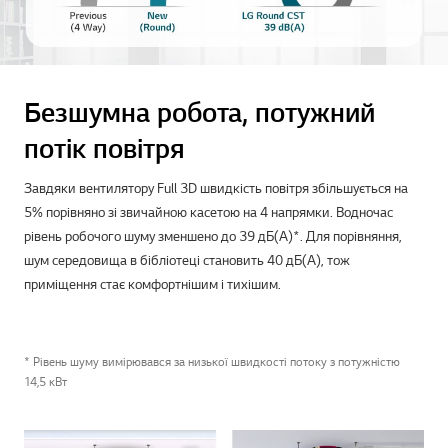
Безшумна робота, потужний
потік повітря
Завдяки вентилятору Full 3D швидкість повітря збільшується на
5% порівняно зі звичайною касетою на 4 напрямки. Водночас
рівень робочого шуму зменшено до 39 дБ(А)*. Для порівняння,
шум середовища в бібліотеці становить 40 дБ(А), тож
приміщення стає комфортнішим і тихішим.
* Рівень шуму вимірювався за низької швидкості потоку з потужністю
14,5 кВт