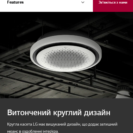
Features
Features
Зв’яжіться з нами
Витончений круглий дизайн
Кругла касета LG має вишуканий дизайн, що додає затишний
нюанс в оздобленні інтер’єра.