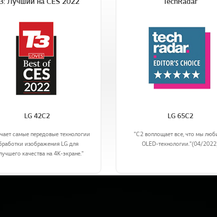
3: Лучший на CES 2022
TechRadar
LG 42C2
LG 65C2
чает самые передовые технологии
"C2 воплощает все, что мы люб
бработки изображения LG для
OLED-технологии."(04/2022
лучшего качества на 4K-экране."