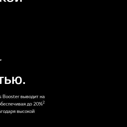
r
тью.
 Booster выводит на
2
обеспечивая до 20%
агодаря высокой