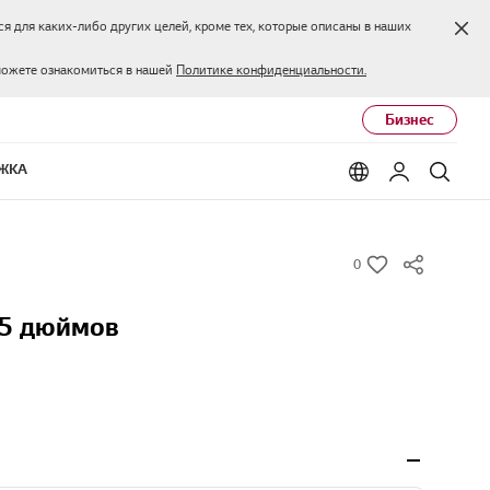
Зак
я для каких-либо других целей, кроме тех, которые описаны в наших
можете ознакомиться в нашей
Политике конфиденциальности.
Бизнес
ЖКА
Language options
Мой LG
Поис
0
w
i
55 дюймов
s
h