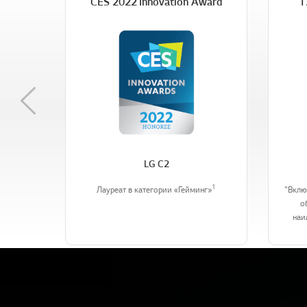
CES 2022 Innovation Award
T
Previous
LG C2
1
Лауреат в категории «Гейминг»
"Вклю
о
наи