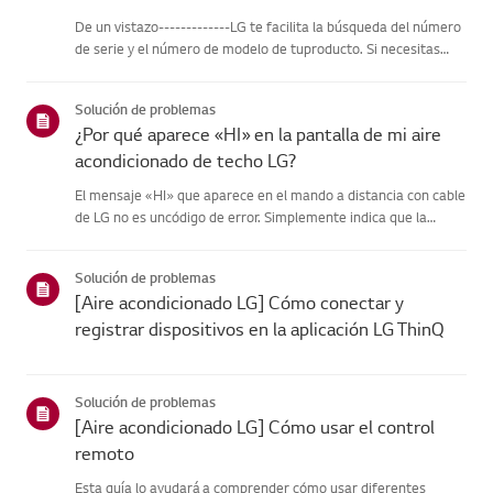
De un vistazo-------------LG te facilita la búsqueda del número
de serie y el número de modelo de tuproducto. Si necesitas
ayuda para localizar la información de tu producto,selecciona
tu producto LG en las categorías que aparecen a continu...
Solución de problemas
¿Por qué aparece «HI» en la pantalla de mi aire
acondicionado de techo LG?
El mensaje «HI» que aparece en el mando a distancia con cable
de LG no es uncódigo de error. Simplemente indica que la
temperatura interior actual esinusualmente alta (superior a
35,5 ℃ / 96 ℉). Este mensaje desaparecerá encuanto pongas
Solución de problemas
el ...
[Aire acondicionado LG] Cómo conectar y
registrar dispositivos en la aplicación LG ThinQ
Solución de problemas
[Aire acondicionado LG] Cómo usar el control
remoto
Esta guía lo ayudará a comprender cómo usar diferentes