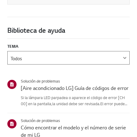
Biblioteca de ayuda
TEMA
Solución de problemas
[Aire acondicionado LG] Guía de códigos de error
Si la lámpara LED parpadea o aparece el código de error [CH
00] en la pantalla,la unidad debe ser revisada.El error puede
ser temporal y estar causado por inestabilidad en el
suministroeléctrico u otros factores eléctricos.Prueba esto.----
Solución de problemas
-...
Cómo encontrar el modelo y el número de serie
de mi LG