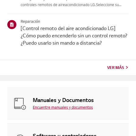
controles remotos de aireacondicionado LG.Seleccione su
control remoto de la imagen a continuación para ver
lasinstrucciones sobre cómo usarlo.Es posible que pueda
Reparación
resolver problemas co...
[Control remoto del aire acondicionado LG]
¿Cómo puedo encenderlo sin un control remoto?
¿Puedo usarlo sin mando a distancia?
VER MÁS
Manuales y Documentos
Encuentre manuales y documentos
Software y controladores