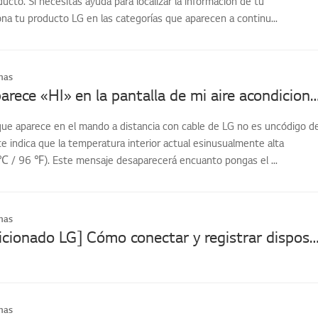
cto. Si necesitas ayuda para localizar la información de tu
na tu producto LG en las categorías que aparecen a continu...
mas
¿Por qué aparece «HI» en la pantalla de mi aire acondicion
que aparece en el mando a distancia con cable de LG no es uncódigo d
e indica que la temperatura interior actual esinusualmente alta
 ℃ / 96 ℉). Este mensaje desaparecerá encuanto pongas el ...
mas
[Aire acondicionado LG] Cómo conectar y registrar dispositivos en la aplica
mas