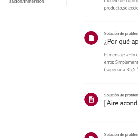
modelo de tuprodu
sación/inmersión
producto,seleccio
Olor/limpieza
Ruido/Vibración
Solución de proble
Estructura/Apariencia
Estructura/Apariencia/
Objetos extraños
El mensaje «HI» 
Mando a
error. Simplement
distancia/Botones
(superior a 35,5
Función/Acción
Instalación/Demolición
Solución de proble
Funciones de
ThinQ/Smart
Ventas / Promoción /
Instalación /
Especificación
Solución de proble
Inspección previa / SVC