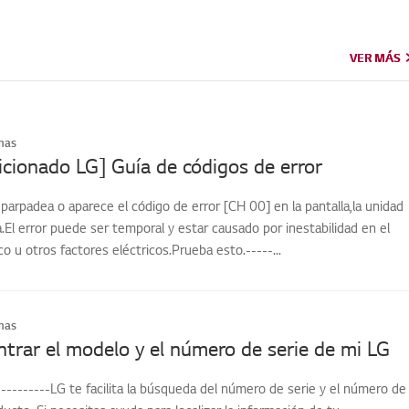
VER MÁS
VER MÁS
mas
icionado LG] Guía de códigos de error
 parpadea o aparece el código de error [CH 00] en la pantalla,la unidad
.El error puede ser temporal y estar causado por inestabilidad en el
co u otros factores eléctricos.Prueba esto.-----...
mas
rar el modelo y el número de serie de mi LG
---------LG te facilita la búsqueda del número de serie y el número de