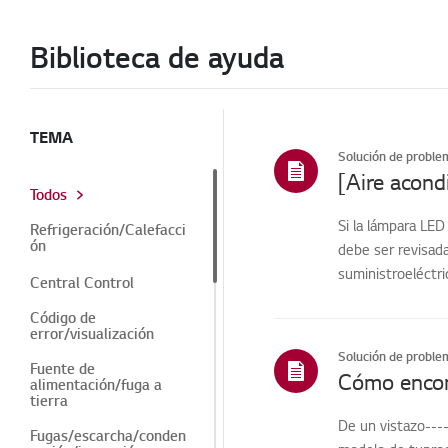
Biblioteca de ayuda
TEMA
Solución de proble
[Aire acond
Todos
Si la lámpara LED
Refrigeración/Calefacci
ón
debe ser revisada
suministroeléctri
Central Control
Código de
error/visualización
Solución de proble
Fuente de
Cómo encont
alimentación/fuga a
tierra
De un vistazo----
Fugas/escarcha/conden