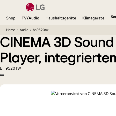
CINEMA 3D Sound 9.1 Heimkinosystem mit Blu-ray 
Se
Shop
TV/Audio
Haushaltsgeräte
Klimageräte
Home
Audio
bh9520tw
CINEMA 3D Sound 9
Player, integriert
BH9520TW
Copy model name