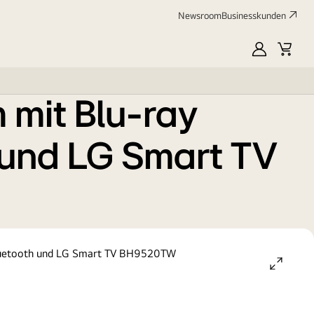
Newsroom
Businesskunden
V
myLG
Waren
 mit Blu-ray
 und LG Smart TV
open
gallery
popup