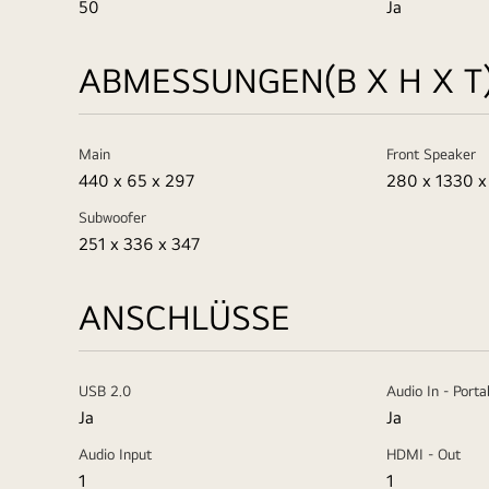
50
Ja
ABMESSUNGEN(B X H X 
Main
Front Speaker
440 x 65 x 297
280 x 1330 x
Subwoofer
251 x 336 x 347
ANSCHLÜSSE
USB 2.0
Audio In - Porta
Ja
Ja
Audio Input
HDMI - Out
1
1