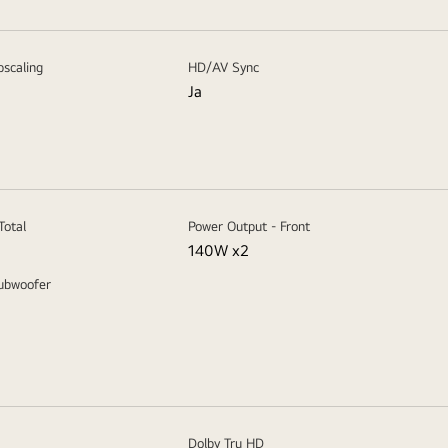
scaling
HD/AV Sync
Ja
Total
Power Output - Front
140W x2
Subwoofer
Dolby Tru HD