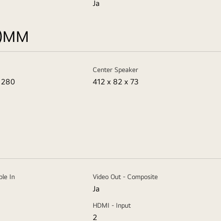
Ja
T)MM
Center Speaker
 280
412 x 82 x 73
ble In
Video Out - Composite
Ja
HDMI - Input
2