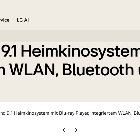
Player, integriertem WLAN, Bluetooth und LG Smart T
rvice
LG AI
.1 Heimkinosystem
em WLAN, Bluetooth
Vorherige
Nächste
Folie
Folie