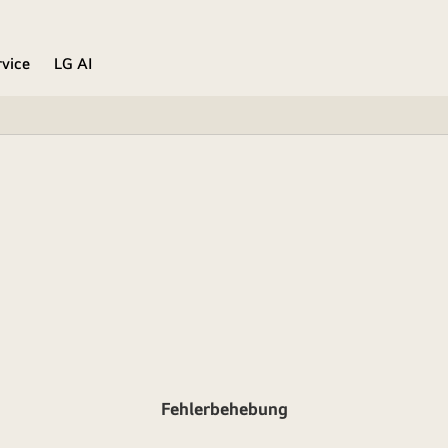
rvice
LG AI
Fehlerbehebung