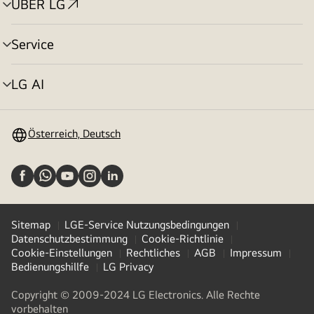
ÜBER LG
Menü
umschalten
Service
Menü
umschalten
LG AI
Menü
umschalten
Österreich, Deutsch
Sitemap
LGE-Service Nutzungsbedingungen
Datenschutzbestimmung
Cookie-Richtlinie
Cookie-Einstellungen
Rechtliches
AGB
Impressum
Bedienungshillfe
LG Privacy
Copyright © 2009-2024 LG Electronics. Alle Rechte
vorbehalten