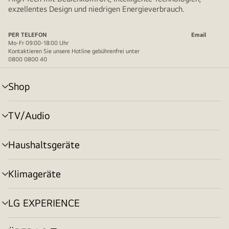
exzellentes Design und niedrigen Energieverbrauch.
PER TELEFON
Email
Mo-Fr 09:00-18:00 Uhr
Kontaktieren Sie unsere Hotline gebührenfrei unter
0800 0800 40
Shop
Menü
umschalten
TV/Audio
Menü
umschalten
Haushaltsgeräte
Menü
umschalten
Klimageräte
Menü
umschalten
LG EXPERIENCE
Menü
umschalten