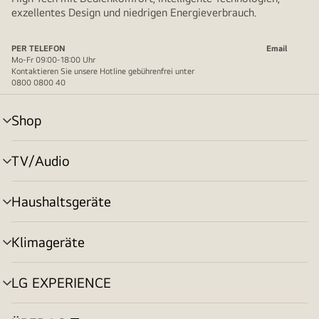
exzellentes Design und niedrigen Energieverbrauch.
PER TELEFON
Email
Mo-Fr 09:00-18:00 Uhr
Kontaktieren Sie unsere Hotline gebührenfrei unter
0800 0800 40
Shop
Menü
umschalten
TV/Audio
Menü
umschalten
Haushaltsgeräte
Menü
umschalten
Klimageräte
Menü
umschalten
LG EXPERIENCE
Menü
umschalten