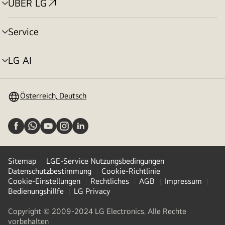
ÜBER LG
Menü
umschalten
Service
Menü
umschalten
LG AI
Menü
umschalten
Österreich, Deutsch
Sitemap
LGE-Service Nutzungsbedingungen
Datenschutzbestimmung
Cookie-Richtlinie
Cookie-Einstellungen
Rechtliches
AGB
Impressum
Bedienungshillfe
LG Privacy
Copyright © 2009-2024 LG Electronics. Alle Rechte
vorbehalten